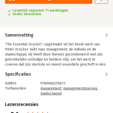
Levertijd ongeveer 11 werkdagen
Gratis verzonden
Samenvatting
'The Essential Drucker', opgemaakt uit het beste werk van
Peter Drucker, kijkt naar management, de individu en de
maatschappij. Hij heeft deze thema's gecombineerd met zijn
gebruikelijke volledige en heldere stijl, om het werk te
creëren dat zijn sterkste en meest essentiële geschrift in één
keer inkapselt.
Specificaties
Onder deze drie koppen omvat Drucker aspecten zoals wat
bedrijven kunnen leren van non-profit organisaties en de
ISBN13:
9780066210872
informatie die managers tegenwoordig nodig hebben. In de
Trefwoorden:
management
,
managementgoeroes
,
sectie 'The individual' geeft Drucker advies over het bewust
maatschappij
zijn van uw eigen sterke punten en waarde, uw tijd en,
Taal:
Engels
intrigerend genoeg, de tweede helft van uw leven. In het derde
Bindwijze:
gebonden
Lezersrecensies
deel over de maatschappij wordt de komst van de
Aantal pagina's:
358