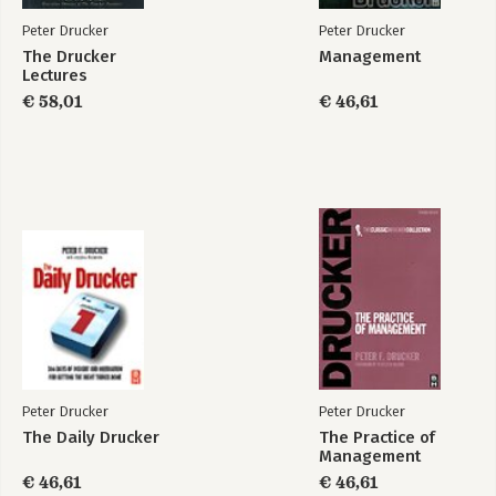
18. Leadership as a work
Peter Drucker
Peter Drucker
19. Principles of innovation
The Drucker
Management
20. The second half of your life
Lectures
21. The educated person
€ 58,01
€ 46,61
Part Three - Society
22. A century of social transformation
23. The coming of entrepreneurial society
24. Citizenship through the social sector
25. From analysis to perception
Afterword: The Challenge Ahead
Index
Peter Drucker
Peter Drucker
The Daily Drucker
The Practice of
Management
€ 46,61
€ 46,61