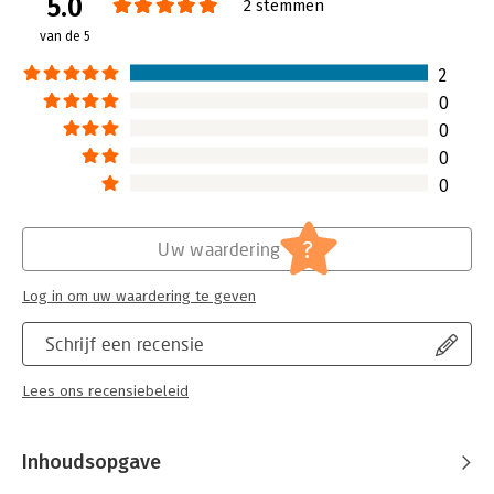
5.0
ondernemersmaatschappij en het burgerschap door de sociale
Uitgever:
HarperCollins Publishers
2 stemmen
sector beschreven.
Hoofdrubriek:
Algemeen management
van de 5
2
0
0
0
0
?
Uw waardering
Log in om uw waardering te geven
Schrijf een recensie
Lees ons recensiebeleid
Inhoudsopgave