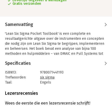
Levertijd ongeveer 8 werkdagen
Gratis verzonden
Samenvatting
'Lean Six Sigma Pocket Toolbook' is een complete en
resultaatgerichte uitgave over de instrumenten en concepten
die nodig zijn om Lean Six Sigma te begrijpen, implementeren
en beheersen. Het boek bevat een analyse van bijna 100
methoden en hulpmiddelen – van DMAIC en Pull Systems tot
Control Charts en Pareto Charts.
Specificaties
ISBN13:
9780071441193
Trefwoorden:
six sigma
Taal:
Engels
Bindwijze:
paperback
Aantal pagina's:
282
Lezersrecensies
Uitgever:
McGraw-Hill
Verschijningsdatum:
1-10-2004
Wees de eerste die een lezersrecensie schrijft!