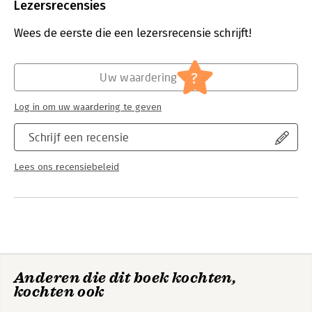
Uitgever:
Ebury Publishing
Lezersrecensies
Verschijningsdatum:
6-6-2013
Wees de eerste die een lezersrecensie schrijft!
Hoofdrubriek:
Leiderschap
?
Uw waardering
Log in om uw waardering te geven
Schrijf een recensie
Lees ons recensiebeleid
Anderen die dit boek kochten,
kochten ook