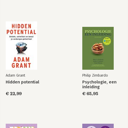
The Four Horsemen
Van bacterie naar
Bach en terug
Bekijk alle boeken
Adam Grant
Philip Zimbardo
Hidden potential
Psychologie, een
inleiding
€ 22,99
€ 65,95