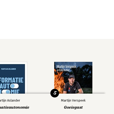
5
rtijn Aslander
Martijn Verspeek
matieautonomie
Goeiegast