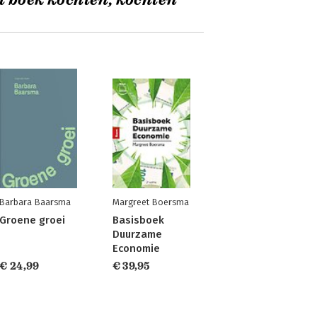
t boek kochten, kochten
Barbara Baarsma
Margreet Boersma
Groene groei
Basisboek
Duurzame
Economie
€ 24,99
€ 39,95