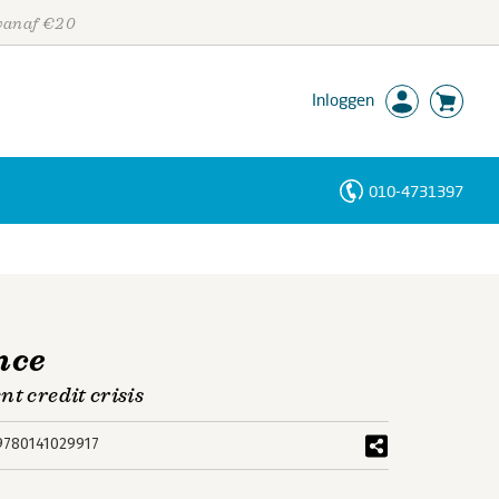
 vanaf €20
Inloggen
010-4731397
Personen
Trefwoorden
nce
t credit crisis
9780141029917