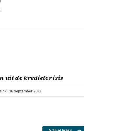
n
n uit de kredietcrisis
sink
16 september 2013
Artikel lezen