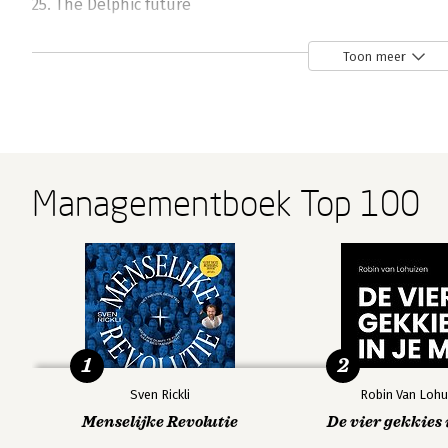
25. The Delphic future
Epilogue
Toon meer
Acknowledgements
A note on sources
Bibliography
Index
Managementboek Top 100
1
2
Sven Rickli
Robin Van Lohu
Menselijke Revolutie
De vier gekkies 