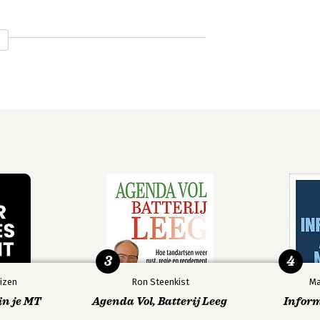
3
4
izen
Ron Steenkist
Ma
in je MT
Agenda Vol, Batterij Leeg
Infor