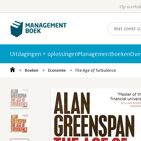
Op werkda
Uitdagingen + oplossingen
Managementboeken
Ove
Boeken
Economie
The Age of Turbulence