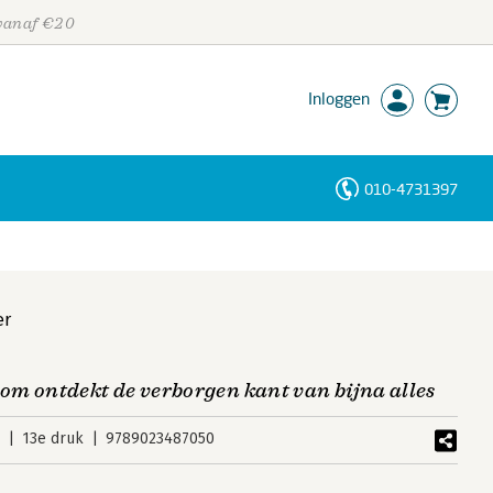
 vanaf €20
Inloggen
010-4731397
Personen
Trefwoorden
er
m ontdekt de verborgen kant van bijna alles
4
13e druk
9789023487050