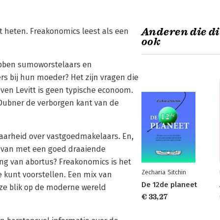
Anderen die di
tt heten. Freakonomics leest als een
ook
hebben sumoworstelaars en
 bij hun moeder? Het zijn vragen die
ven Levitt is geen typische econoom.
Dubner de verborgen kant van de
waarheid over vastgoedmakelaars. En,
ts van met een goed draaiende
ing van abortus? Freakonomics is het
Zecharia Sitchin
e kunt voorstellen. Een mix van
De 12de planeet
nze blik op de moderne wereld
€ 33,27