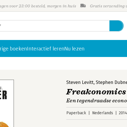
gen voor 23:00 besteld, morgen in huis
Gratis verzending
rige boeken
Interactief leren
Nu lezen
Steven Levitt
,
Stephen Dubn
Freakonomics
Een tegendraadse econoo
Paperback
Nederlands
201