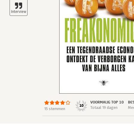
VOORMALIG TOP 10
BE
10
Totaal 19 dagen
Mee
15 stemmen