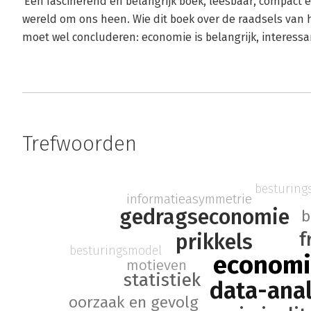
'Een fascinerend en belangrijk boek, leesbaar, compact 
wereld om ons heen. Wie dit boek over de raadsels van 
moet wel concluderen: economie is belangrijk, interessan
Trefwoorden
besturing
informatieasymmetrie
gedragseconomie
b
f
prikkels
besturingsmodel
economi
motieven
statistiek
data-ana
oorzaak en gevolg