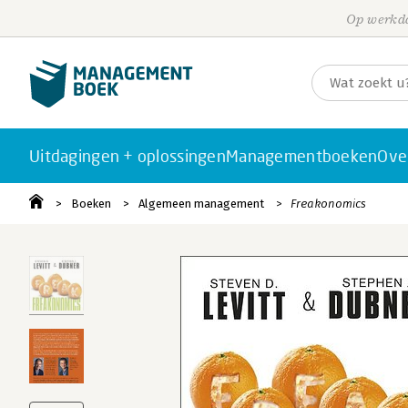
Op werkda
Uitdagingen + oplossingen
Managementboeken
Ove
Boeken
Algemeen management
Freakonomics