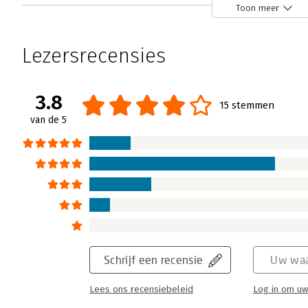
Toon meer
Freakonomics
Eric van Arendonk | 12 maart 2006
Lezersrecensies
Op de voorkant van 'Freakonomics' staat een
voorhoofd van gaat fronzen: 'Wat hebben s
gemeen?' Of; 'wat is gevaarlijker een zwemba
3.8
15 stemmen
eenvoudiger maar de derde vraag is zelfs 
van de 5
nog steeds bij hun moeder?' Niet echt vrag
boek antwoord op deze vragen.
Lees verder
Schrijf een recensie
Uw waa
Lees ons recensiebeleid
Log in om uw