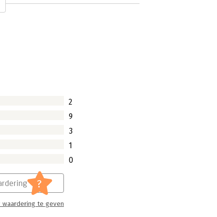
 aantal vragen waarbij op zijn minst je
choolmeesters en sumoworstelaars
d of een pistool?' Deze klinkt al wat
grappig: 'waarom wonen drugdealers
en voor een econoom. En toch geeft het
2
9
3
1
0
?
rdering
 waardering te geven