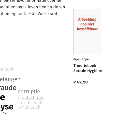
en barstensvol informatie over de
het alledaagse leven heeft gelezen
t en erg leuk.' – de Volkskrant
Arjen Appel
Theorieboek
smodel
Sociale Hygiëne
elangen
€ 52,20
raude
corruptie
e
maatschappij
onderzoek
lyse
onderzoek