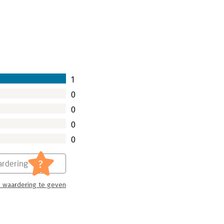
1
0
0
0
0
?
rdering
 waardering te geven