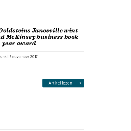
oldsteins Janesville wint
d McKinsey business book
e year award
sink
7 november 2017
Artikel lezen