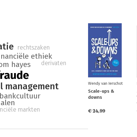
atie
rechtszaken
inanciële ethiek
derivaten
om hayes
raude
el management
Wendy van Ierschot
Scale-ups &
bankcultuur
downs
alen
anciële markten
€ 24,99