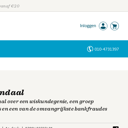
 vanaf €20
Inloggen
010-4731397
Personen
Trefwoorden
andaal
aal over een wiskundegenie, een groep
 en een van de omvangrijkste bankfraudes