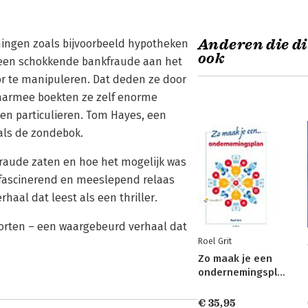
Anderen die di
eningen zoals bijvoorbeeld hypotheken
ook
r een schokkende bankfraude aan het
bor te manipuleren. Dat deden ze door
Daarmee boekten ze zelf enorme
 en particulieren. Tom Hayes, een
als de zondebok.
fraude zaten en hoe het mogelijk was
fascinerend en meeslepend relaas
aal dat leest als een thriller.
korten – een waargebeurd verhaal dat
Roel Grit
Zo maak je een
ondernemingsplan
€ 35,95