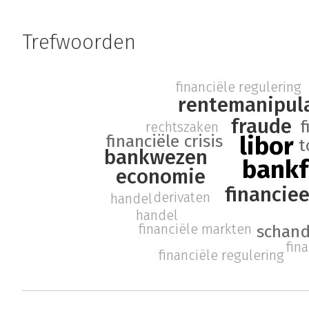
Trefwoorden
financiële regulering
rentemanipul
fraude
f
rechtszaken
financiële crisis
libor
t
bankwezen
bankf
economie
financie
derivaten
handel
handel
financiële markten
schand
fin
financiële regulering