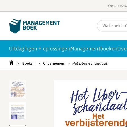
Op werkda
Uitdagingen + oplossingen
Managementboeken
Ove
Boeken
Ondernemen
Het Libor-schandaal