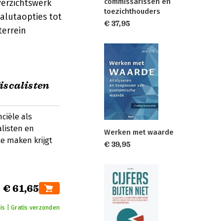
commissarissen en
verzichtswerk
toezichthouders
alutaopties tot
€ 37,95
errein
iscalisten
ciële als
alisten en
Werken met waarde
te maken krijgt
€ 39,95
€ 61,65
is | Gratis verzonden