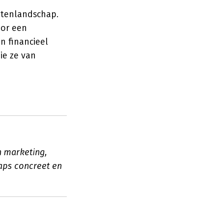
atenlandschap.
oor een
n financieel
ie ze van
n marketing,
waps concreet en