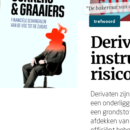
"De bakermat van 
"De bakermat van 
trefwoord
Deriv
inst
risic
Derivaten zij
een onderligg
een grondstof
afdekken van 
efficiënt beh