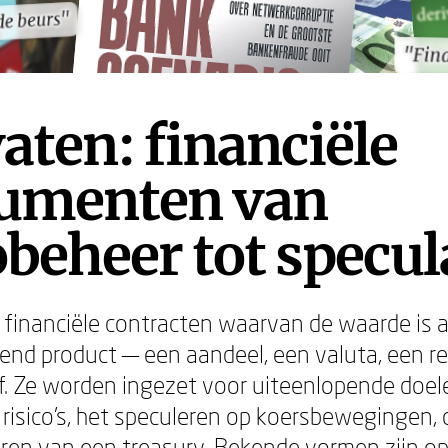
de beurs"
de beurs"
"Fin
"Fin
aten: financiële
rumenten van
obeheer tot specul
n financiële contracten waarvan de waarde is 
end product — een aandeel, een valuta, een r
. Ze worden ingezet voor uiteenlopende doel
risico's, het speculeren op koersbewegingen, 
eren van een treasury. Bekende vormen zijn opt