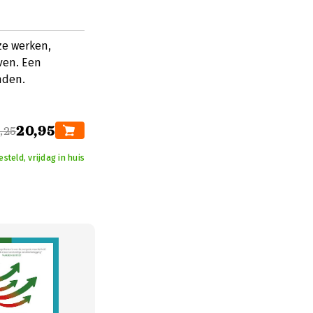
ze werken,
ven. Een
nden.
20,95
,25
steld, vrijdag in huis