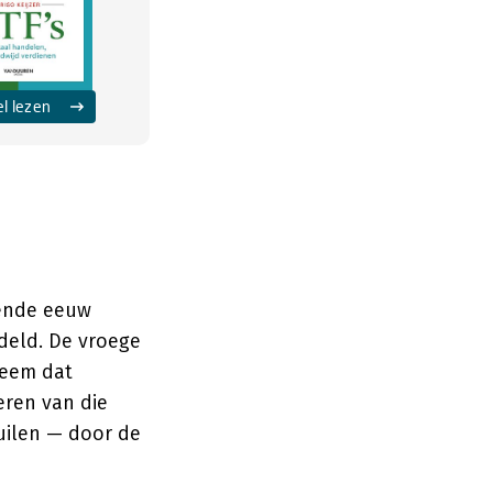
el lezen
iende eeuw
deld. De vroege
teem dat
ren van die
uilen — door de