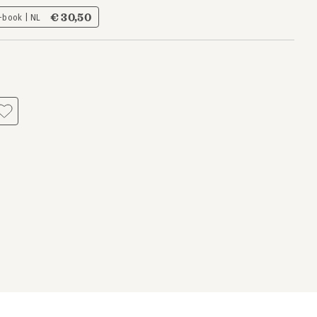
€ 30,50
-book | NL
s