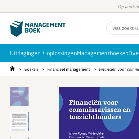
Op werkda
Uitdagingen + oplossingen
Managementboeken
Ove
Boeken
Financieel management
Financiën voor commi