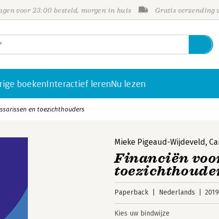
gen voor 23:00 besteld, morgen in huis
Gratis verzending
rige boeken
Interactief leren
Nu lezen
ssarissen en toezichthouders
Mieke Pigeaud-Wijdeveld
,
Ca
Financiën voo
toezichthoude
Paperback
Nederlands
201
Kies uw bindwijze