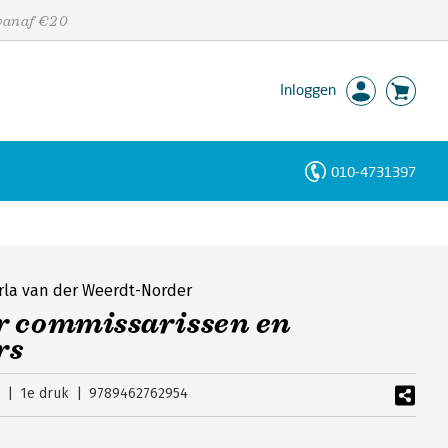
 vanaf €20
Inloggen
010-4731397
Personen
Trefwoorden
rla van der Weerdt-Norder
r commissarissen en
rs
9
1e druk
9789462762954