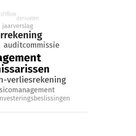
ashflow
derivaten
jaarverslag
arrekening
auditcommissie
nagement
ssarissen
n-verliesrekening
isicomanagement
investeringsbeslissingen