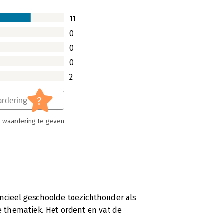
11
0
0
0
2
?
rdering
 waardering te geven
ancieel geschoolde toezichthouder als
de thematiek. Het ordent en vat de