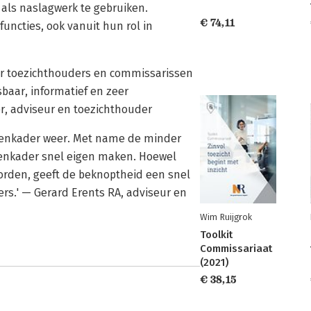
 als naslagwerk te gebruiken.
€ 74,11
uncties, ook vanuit hun rol in
oor toezichthouders en commissarissen
baar, informatief en zeer
ger, adviseur en toezichthouder
ippenkader weer. Met name de minder
penkader snel eigen maken. Hoewel
rden, geeft de beknoptheid een snel
ers.' — Gerard Erents RA, adviseur en
Wim Ruijgrok
Toolkit
Commissariaat
(2021)
€ 38,15