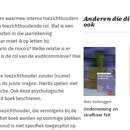
Anderen die di
cten waarmee interne toezichthouders
ook
 toezichthoudende rol. Wat is een
osten in die jaarrekening
ar moet ik op letten bij
in de risico’s? Welke relatie is er
 is de rol van de auditcommissie? Hoe
e toezichthouder zonder (ruime)
de juiste vragen. Hierbij spelen niet
ische. Ook deze psychologische
dit boek beschreven.
Aldo Verbruggen
Onderneming en
oezichthouder, die vervolgens bij de
strafbaar feit
In het boek worden op sommige plekken
ud is niet specifiek toegespitst op