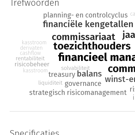
Trefwoorden
c
planning- en controlcyclus
financiële kengetallen
ja
commissariaat
kasstroom
toezichthouders
derivaten
cashflow
financieel ma
rentabiliteit
risicobeheer
commi
solvabiliteit
kasstroom
balans
treasury
winst-e
governance
liquiditeit
r
strategisch risicomanagement
Specificaties