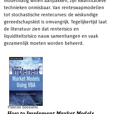
modelmatig willen aanpakken, zijn kwantitatieve
technieken onmisbaar. Van renteswapmodellen
tot stochastische rentecurves: de wiskundige
gereedschapskist is omvangrijk. Tegelijkertijd laat
de literatuur zien dat renterisico en
liquiditeitsrisico nauw samenhangen en vaak
gezamenlijk moeten worden beheerd.
Francois Goossens
How to Implement Market Models