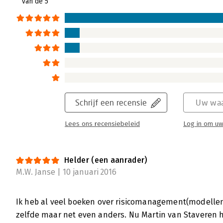
van de 5
reflectievragen. Reflectievragen die bij b
van de mate van risicogestuurd werken van 
Lees verder
Risicogestuurd werken in de praktijk
Dick Bos | 23 juni 2015
‘Risicogestuurd werken’ van Martin van Stav
Schrijf een recensie
Uw waa
het midden tussen een wetenschappelijke v
Lees ons recensiebeleid
Log in om uw
risicogestuurd werken en een handboek voo
terrein van risicomanagement acteren. Voor 
kennis wil verbreden en bij wil blijven is he
Helder (een aanrader)
Lees verder
M.W. Janse | 10 januari 2016
Ik heb al veel boeken over risicomanagement(modellen)
Risicogestuurd werken in de praktijk
zelfde maar net even anders. Nu Martin van Staveren h
Tinka Bor-Reijinga | 16 maart 2015