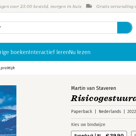
gen voor 23:00 besteld, morgen in huis
Gratis verzending
rige boeken
Interactief leren
Nu lezen
 praktijk
Martin van Staveren
Risicogestuurd
Paperback
Nederlands
202
Kies uw bindwijze
€ 39,90
Paperback | NL