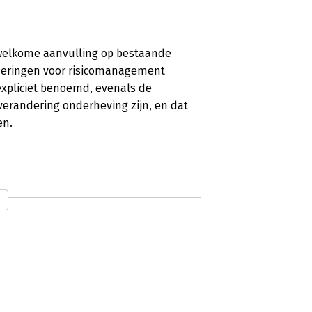
n welkome aanvulling op bestaande
mmeringen voor risicomanagement
 expliciet benoemd, evenals de
verandering onderheving zijn, en dat
en.
rs mee door met de leeswijzer
fdstuk specifiek moet lezen. In de vier
t managen van onzekerheid, (2) het
orwaarden voor de organisatie en (4)
 handige samenvatting met enkele