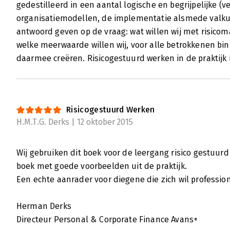
gedestilleerd in een aantal logische en begrijpelijke (
Martin van Staveren is een senior risk prof
organisatiemodellen, de implementatie alsmede valku
basis van zijn jarenlange ervaring schreef 
antwoord geven op de vraag: wat willen wij met risico
tabellen, lijstjes, tips en aanbevelingen staa
welke meerwaarde willen wij, voor alle betrokkenen bin
programma-, proces- of risicomanager er m
daarmee creëren. Risicogestuurd werken in de praktijk 
werken in de praktijk.
Lees verder
Risicogestuurd Werken
H.M.T.G. Derks | 12 oktober 2015
Wij gebruiken dit boek voor de leergang risico gestuurd
boek met goede voorbeelden uit de praktijk.
Een echte aanrader voor diegene die zich wil profession
Herman Derks
Directeur Personal & Corporate Finance Avans+