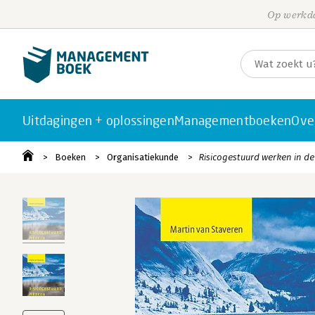
Op werkda
Uitdagingen + oplossingen
Managementboeken
Ove
Boeken
Organisatiekunde
Risicogestuurd werken in de