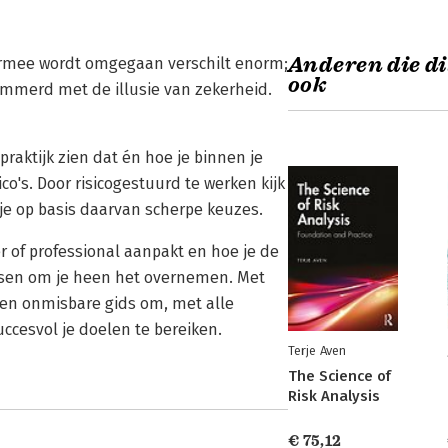
Anderen die di
 ermee wordt omgegaan verschilt enorm;
ook
immerd met de illusie van zekerheid.
praktijk zien dat én hoe je binnen je
's. Door risicogestuurd te werken kijk
 je op basis daarvan scherpe keuzes.
r of professional aanpakt en hoe je de
ensen om je heen het overnemen. Met
k een onmisbare gids om, met alle
ccesvol je doelen te bereiken.
Terje Aven
The Science of
Risk Analysis
€ 75,12