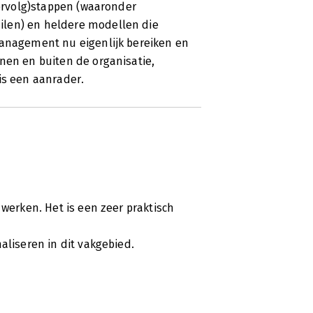
vervolg)stappen (waaronder
essional in risicomanagementland. Op
ilen) en heldere modellen die
hij een boek dat zo stampvol met
management nu eigenlijk bereiken en
t, dat géén enkele project-,
nen en buiten de organisatie,
eer omheen kan: Risicogestuurd
is een aanrader.
 werken. Het is een zeer praktisch
aliseren in dit vakgebied.