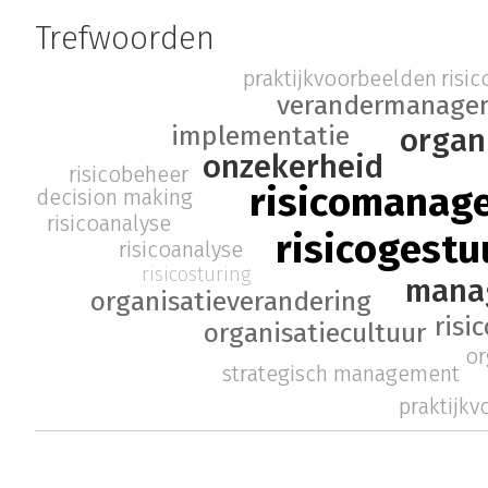
Trefwoorden
risi
praktijkvoorbeelden
verandermanage
implementatie
organ
onzekerheid
risicobeheer
risicomanag
decision making
risicoanalyse
risicogest
risicoanalyse
risicosturing
mana
organisatieverandering
risi
organisatiecultuur
or
strategisch management
praktijk