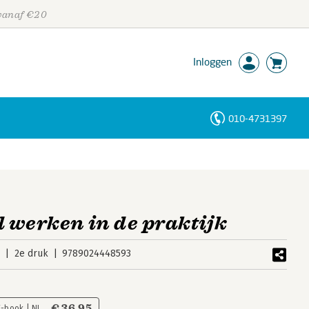
 vanaf €20
Inloggen
010-4731397
Personen
Trefwoorden
 werken in de praktijk
2
2e druk
9789024448593
€ 36,95
E-book | NL