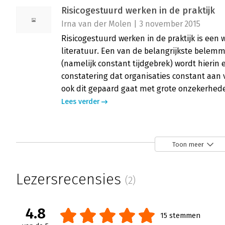
Risicogestuurd werken in de praktijk
Irna van der Molen | 3 november 2015
Risicogestuurd werken in de praktijk is ee
literatuur. Een van de belangrijkste bele
(namelijk constant tijdgebrek) wordt hierin
constatering dat organisaties constant aan 
ook dit gepaard gaat met grote onzekerhed
Lees verder
Risicogestuurd werken in de praktijk
Toon meer
Harry ter Braak | 11 september 2015
Van Staveren neemt vanaf de aftrap de leze
Lezersrecensies
(2)
duidelijk te maken welke doelgroep welk hoo
hoofdstukken van het boek betreffen (1) he
risicogestuurd werken: wat en hoe, (3) de vo
4.8
15 stemmen
de praktische tips. Elk hoofdstuk kent een