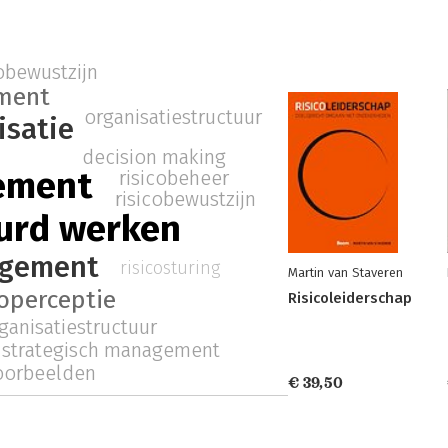
cobewustzijn
ment
organisatiestructuur
isatie
decision making
ement
risicobeheer
risicobewustzijn
uurd werken
gement
risicosturing
Martin van Staveren
coperceptie
Risicoleiderschap
ganisatiestructuur
strategisch management
voorbeelden
€ 39,50