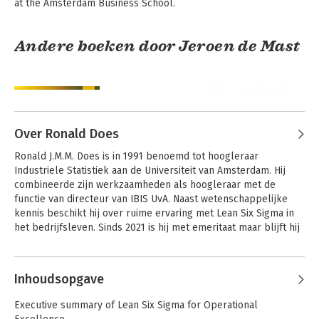
at the Amsterdam Business School.
Andere boeken door Jeroen de Mast
Over Ronald Does
Ronald J.M.M. Does is in 1991 benoemd tot hoogleraar 
Industriele Statistiek aan de Universiteit van Amsterdam. Hij 
combineerde zijn werkzaamheden als hoogleraar met de 
functie van directeur van IBIS UvA. Naast wetenschappelijke 
kennis beschikt hij over ruime ervaring met Lean Six Sigma in 
Stap voor stap naar
Operational
het bedrijfsleven. Sinds 2021 is hij met emeritaat maar blijft hij 
procesverbetering
Excellence with
actief op de UvA en zelfstandig adviseur.
met (Lean) Six
Lean Six Sigma
Sigma
Andere boeken door Ronald Does
Inhoudsopgave
Executive summary of Lean Six Sigma for Operational