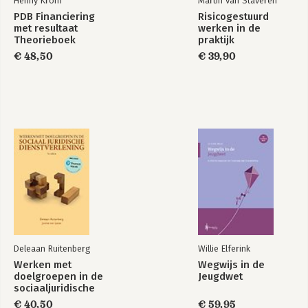
Henny Krom
Martin van Staveren
PDB Financiering
Risicogestuurd
met resultaat
werken in de
Theorieboek
praktijk
Stap voor stap naar
Stap voor stap naar
€ 48,50
€ 39,90
procesverbetering
procesverbetering
met (Lean) Six
met (Lean) Six
Sigma
Sigma
Bekijk alle boeken
Deleaan Ruitenberg
Willie Elferink
Werken met
Wegwijs in de
doelgroepen in de
Jeugdwet
sociaaljuridische
dienstverlening
€ 40,50
€ 59,95