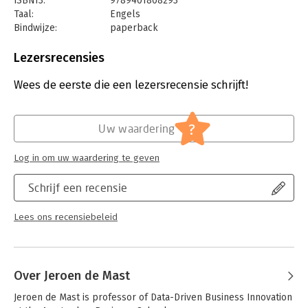
ISBN13:
9789401808293
Taal:
Engels
Bindwijze:
paperback
Aantal pagina's:
150
Uitgever:
Van Haren Publishing B.V.
Lezersrecensies
Druk:
1
Verschijningsdatum:
17-2-2022
Wees de eerste die een lezersrecensie schrijft!
Hoofdrubriek:
IT-management / ICT
?
Uw waardering
Log in om uw waardering te geven
Schrijf een recensie
Lees ons recensiebeleid
Over Jeroen de Mast
Jeroen de Mast is professor of Data-Driven Business Innovation 