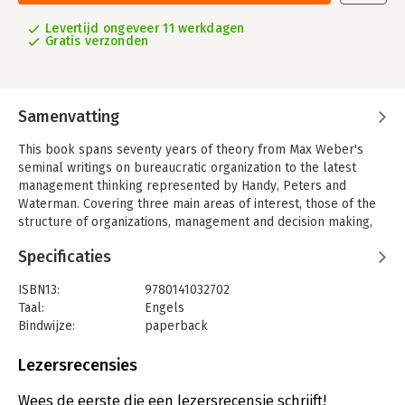
Levertijd ongeveer 11 werkdagen
Gratis verzonden
Samenvatting
This book spans seventy years of theory from Max Weber's
seminal writings on bureaucratic organization to the latest
management thinking represented by Handy, Peters and
Waterman. Covering three main areas of interest, those of the
structure of organizations, management and decision making,
as well as that of organizational behaviour, this thoroughly
Specificaties
revised and updated edition contains a vast amount of new
contributions. It is a widely acknowledged text in its field, and
ISBN13:
9780141032702
an essential handbook for all those it concerns.
Taal:
Engels
Bindwijze:
paperback
Aantal pagina's:
720
Uitgever:
Penguin Books
Lezersrecensies
Druk:
5
Verschijningsdatum:
4-10-2007
Wees de eerste die een lezersrecensie schrijft!