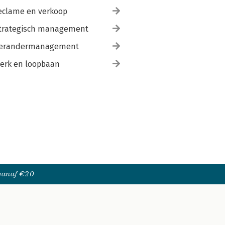
eclame en verkoop
trategisch management
erandermanagement
erk en loopbaan
 vanaf €20