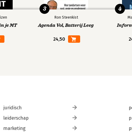
3
4
izen
Ron Steenkist
Ma
in je MT
Agenda Vol, Batterij Leeg
Infor
24,50
2
juridisch
p
leiderschap
p
marketing
p