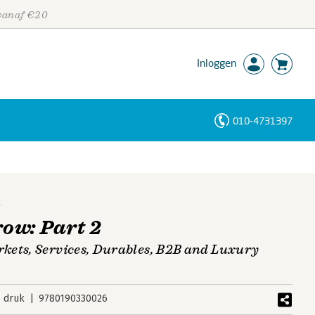
 vanaf €20
Inloggen
010-4731397
Personen
Trefwoorden
p
ow: Part 2
kets, Services, Durables, B2B and Luxury
 druk
9780190330026