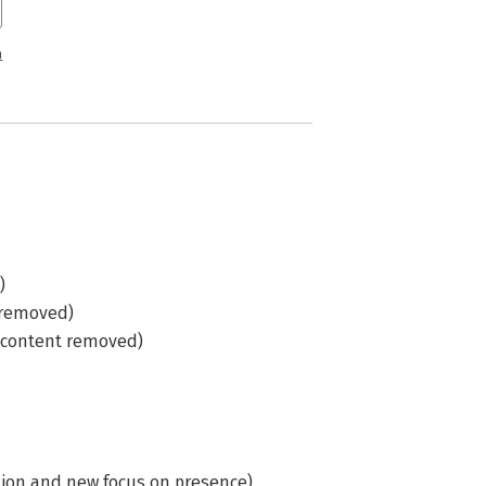
n
)
 removed)
 content removed)
ction and new focus on presence)