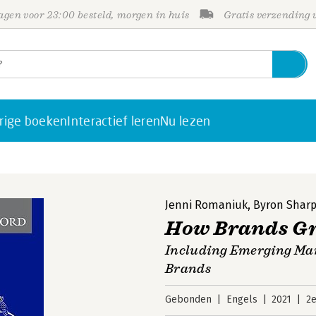
gen voor 23:00 besteld, morgen in huis
Gratis verzending
rige boeken
Interactief leren
Nu lezen
Jenni Romaniuk
,
Byron Shar
How Brands Gr
Including Emerging Mar
Brands
Gebonden
Engels
2021
2e