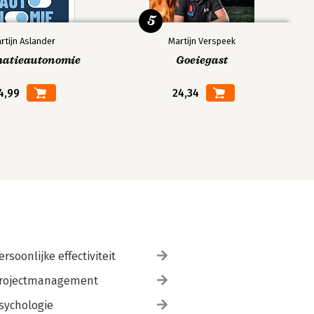
5
rtijn Aslander
Martijn Verspeek
matieautonomie
Goeiegast
4,99
24,34
ersoonlijke effectiviteit
rojectmanagement
sychologie