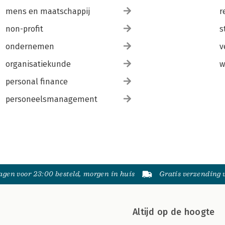
mens en maatschappij
r
non-profit
s
ondernemen
v
organisatiekunde
w
personal finance
personeelsmanagement
gen voor 23:00 besteld, morgen in huis
Gratis verzending
Altijd op de hoogte