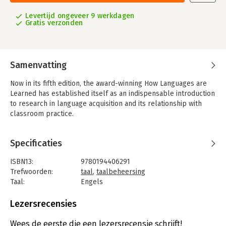
Levertijd ongeveer 9 werkdagen
Gratis verzonden
Samenvatting
Now in its fifth edition, the award-winning How Languages are
Learned has established itself as an indispensable introduction
to research in language acquisition and its relationship with
classroom practice.
Specificaties
ISBN13:
9780194406291
Trefwoorden:
taal
,
taalbeheersing
Taal:
Engels
Bindwijze:
paperback
Aantal pagina's:
296
Lezersrecensies
Uitgever:
Oxford University Press
Druk:
5
Wees de eerste die een lezersrecensie schrijft!