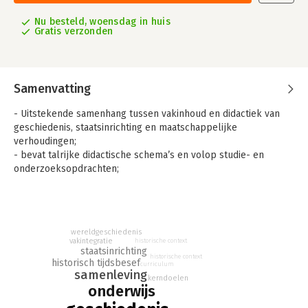
Nu besteld, woensdag in huis
Gratis verzonden
Samenvatting
- Uitstekende samenhang tussen vakinhoud en didactiek van
geschiedenis, staatsinrichting en maatschappelijke
verhoudingen;
- bevat talrijke didactische schema’s en volop studie- en
onderzoeksopdrachten;
- aandacht voor vakintegratie.
Geschiedenis & Samenleving is hét paboboek over onderwijs in
geschiedenis, staatsinrichting en maatschappelijke
verhoudingen.
wereldgeschiedenis
Het boek bestaat uit twee delen: Het eerste deel, Kennisbasis
vakintegratie
historische context
staatsinrichting
inhoud, richt zich op de Nederlandse geschiedenis, ingebed in
historische context
historisch tijdsbesef
de wereldgeschiedenis. Die geschiedenis is geordend in de tien
curriculum
samenleving
tijdvakken, met de kenmerkende aspecten van die tijdvakken
kerndoelen
onderwijs
gekoppeld aan de vijftig vensters van de Canon van Nederland.
Het tweede deel, Kennisbasis didactiek, geeft een overzicht van