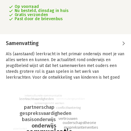
Op voorraad
Nu besteld, dinsdag in huis
Gratis verzonden
Past door de brievenbus
Samenvatting
Als (aanstaand) leerkracht in het primair onderwijs moet je van
alles weten en kunnen. De actualiteit rond onderwijs en
jeugdbeleid wijst uit dat het samenwerken met ouders een
steeds grotere rol is gaan spelen in het werk van
leerkrachten. Voor de ontwikkeling van kinderen is het goed
als ouders betrokken zijn bij de school. Hoe kunnen
leerkrachten die betrokkenheid op een positieve manier
stimuleren?
interculturele communicatie
leerkrachtvaardigheden
tienminutengesprekken
systeemgericht werken
In dit boek wordt de competentie 'communiceren met ouders'
partnerschap
conflicthantering
uitgewerkt. De theorie wordt in de eerste hoofdstukken
gespreksvaardigheden
duidelijk uiteengezet, waarbij de onderwerpen 'school en
vertrouwen
basisonderwijs
ouders', 'communiceren' en 'gesprekken met ouders (en hun
ouderschapstheorie
onderwijs
gespreksinterventies
kinderen)' behandeld worden. Uitgebreid wordt ingegaan op de
assertiviteit