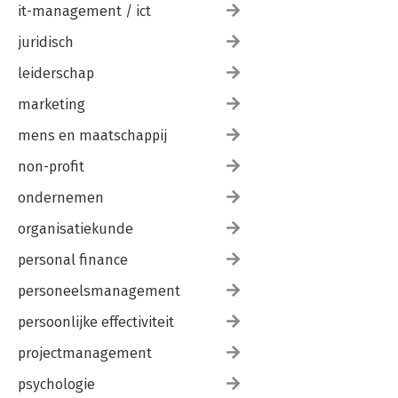
Afsluiting 183
it-management / ict
Literatuur 185
juridisch
Trefwoordenregister 188
Over de auteur 192
leiderschap
marketing
mens en maatschappij
non-profit
ondernemen
organisatiekunde
personal finance
personeelsmanagement
persoonlijke effectiviteit
projectmanagement
psychologie