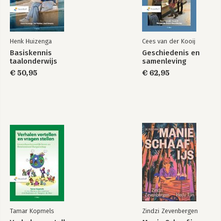
2.6 Storingen in de communicatie 53
2.7 Interculturele communicatie 57
2.8 Metacommunicatie 60
2.9 Communiceren met kinderen 61
Henk Huizenga
Cees van der Kooij
Basiskennis
Geschiedenis en
3 Ouderschap 65
taalonderwijs
samenleving
3.1 Ouders zijn ouders 65
€ 50,95
€ 62,95
3.2 Deskundigheid van ouders 68
3.3 Ouderschapstheorie 69
3.4 Basisvaardigheden 71
3.5 Timen en doseren 75
3.6 Emoties van ouders 76
3.7 Bufferprocessen 79
3.8 Leefwereld 81
4 Gesprekken met ouders (en hun kinderen) 83
4.1 Niet-geplande gesprekken 83
4.2 Geplande gesprekken 84
4.3 Gesprekssoorten 85
4.4 Tienminutengesprek 94
4.5 Het huisbezoek 97
Tamar Kopmels
Zindzi Zevenbergen
4.6 Lagen van communicatie 98