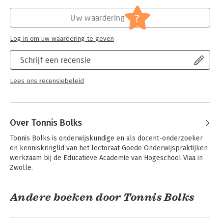
online boek. In deze talige en creatieve (reflectie)opdrachten
Hoofdrubriek:
Communicatie en media
wordt betekenis gegeven aan de ervaringen, de gevoelens, de
?
Uw waardering
gedachten en de motieven die een rol spelen binnen de
communicatie met ouders en hun kinderen. Daarbij komen
Log in om uw waardering te geven
persoonlijke kwaliteiten naar voren en worden leerpunten
aangereikt.
Schrijf een recensie
Doelgroep
Dit boek is bedoeld voor Pabo-studenten en leerkrachten in
Lees ons recensiebeleid
het (speciaal) basisonderwijs. Ook is het boek geschikt voor
anderen die beroepsmatig met kinderen en hun ouders
werken.
Over Tonnis Bolks
Tonnis Bolks is onderwijskundige en als docent-onderzoeker 
en kenniskringlid van het lectoraat Goede Onderwijspraktijken 
werkzaam bij de Educatieve Academie van Hogeschool Viaa in 
Zwolle.
Andere boeken door Tonnis Bolks