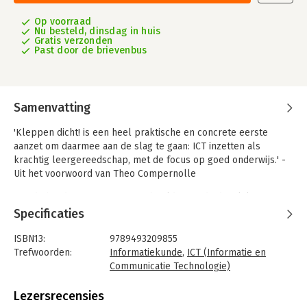
Op voorraad
Nu besteld, dinsdag in huis
Gratis verzonden
Past door de brievenbus
Samenvatting
'Kleppen dicht! is een heel praktische en concrete eerste
aanzet om daarmee aan de slag te gaan: ICT inzetten als
krachtig leergereedschap, met de focus op goed onderwijs.' -
Uit het voorwoord van Theo Compernolle
Aan de hand van concrete voorbeelden uit de dagelijkse
lespraktijk, praktische werkvormen, en helder beschreven
Specificaties
mogelijkheden nemen we je stap voor stap mee in de wereld
van de 'activerende digitale didactiek'. Dit boek is bedoeld om
ISBN13:
9789493209855
je te inspireren en te motiveren om toegankelijke ICT-
Trefwoorden:
Informatiekunde
,
ICT (Informatie en
toepassingen vol vertrouwen in te zetten in je lessen en te
Communicatie Technologie)
gebruiken bij je lesorganisatie.
Taal:
Nederlands
Bindwijze:
paperback
Lezersrecensies
Daarnaast besteden we ook aandacht aan digitaal orde houden,