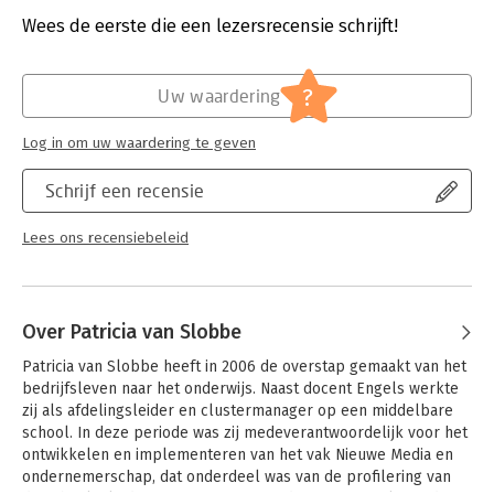
Aantal pagina's:
184
organiseren van en met ICT en mindful omgaan met al die
Uitgever:
Uitgeverij Pica
Wees de eerste die een lezersrecensie schrijft!
(nieuwe) prikkels en input. Ontdek hoe leuk en zinvol het
Druk:
6
toepassen van ICT in je les kan zijn.
Verschijningsdatum:
16-3-2023
?
Uw waardering
De auteurs ontwikkelden bij dit boek een rijk gevulde website
Hoofdrubriek:
Communicatie en media
met ervaringen, blogposts en Symbaloo-pagina’s met links
naar tools, best practices en online leeromgevingen.
Log in om uw waardering te geven
Schrijf een recensie
Lees ons recensiebeleid
Over Patricia van Slobbe
Patricia van Slobbe heeft in 2006 de overstap gemaakt van het 
bedrijfsleven naar het onderwijs. Naast docent Engels werkte 
zij als afdelingsleider en clustermanager op een middelbare 
school. In deze periode was zij medeverantwoordelijk voor het 
ontwikkelen en implementeren van het vak Nieuwe Media en 
ondernemerschap, dat onderdeel was van de profilering van 