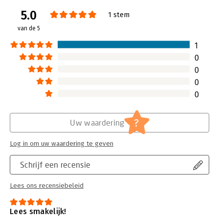
Druk:
1
5.0
Verschijningsdatum:
21-8-2025
1 stem
van de 5
Hoofdrubriek:
Psychologie
1
0
0
0
0
?
Uw waardering
Log in om uw waardering te geven
Schrijf een recensie
Lees ons recensiebeleid
Lees smakelijk!