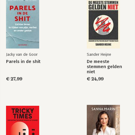
103 Losbrekers
Hartelijk
voor meer plezier
georganiseerd
thuis
Jacky van de Goor
Sander Heijne
Bekijk alle boeken
Parels in de shit
De meeste
stemmen gelden
niet
€ 27,99
€ 24,99