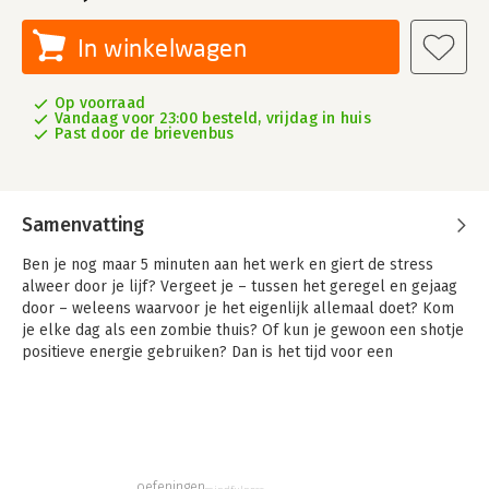
In winkelwagen
Op voorraad
Vandaag voor 23:00 besteld, vrijdag in huis
Past door de brievenbus
Samenvatting
Ben je nog maar 5 minuten aan het werk en giert de stress
alweer door je lijf? Vergeet je – tussen het geregel en gejaag
door – weleens waarvoor je het eigenlijk allemaal doet? Kom
je elke dag als een zombie thuis? Of kun je gewoon een shotje
positieve energie gebruiken? Dan is het tijd voor een
losbreker!
Sla dit boek ergens open, scheur de pagina uit en doe de
opdracht. Tadaaa! Direct een boost voor je vitaliteit. Voel weer
hoe jij het verschil maakt op je werk.
oefeningen