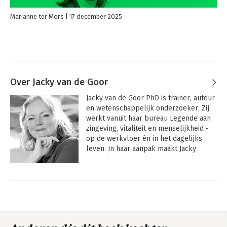
Marianne ter Mors
17 december 2025
Over Jacky van de Goor
Jacky van de Goor
 PhD is trainer, auteur 
en wetenschappelijk onderzoeker. Zij 
werkt vanuit haar bureau Legende aan 
zingeving, vitaliteit en menselijkheid - 
op de werkvloer én in het dagelijks 
leven. In haar aanpak maakt Jacky 
gebruik van de kracht van verhalen en 
inzichten uit de positieve psychologie. 
Andere boeken door Jacky van de
In 2021 promoveerde zij aan het 
Goor
StoryLab van de Universiteit Twente op 
een onderzoek naar zingeving. Zij is 
auteur van diverse boeken op het 
gebied van zingeving, bezieling en 