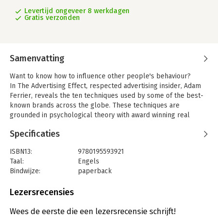
Levertijd ongeveer 8 werkdagen
Gratis verzonden
Samenvatting
Want to know how to influence other people's behaviour?
In The Advertising Effect, respected advertising insider, Adam
Ferrier, reveals the ten techniques used by some of the best-
known brands across the globe. These techniques are
grounded in psychological theory with award winning real
world examples and explore how the most effective way to
Specificaties
change behaviour is through action rather than the
conventional advertising practices (emotional or rational
ISBN13:
9780195593921
persuasion).
Taal:
Engels
This is the ultimate insider's guide, to the ultimate behaviour
Bindwijze:
paperback
change industry - advertising.
Aantal pagina's:
240
Uitgever:
Oxford University Press
Lezersrecensies
Verschijningsdatum:
12-6-2014
Wees de eerste die een lezersrecensie schrijft!