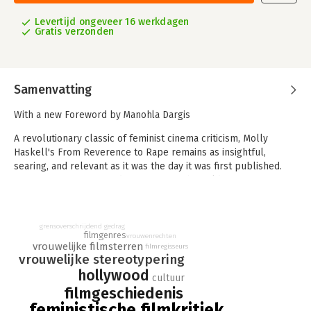
Levertijd ongeveer 16 werkdagen
Gratis verzonden
Samenvatting
With a new Foreword by Manohla Dargis
A revolutionary classic of feminist cinema criticism, Molly
Haskell's From Reverence to Rape remains as insightful,
searing, and relevant as it was the day it was first published.
Ranging across time and genres from the golden age of
Hollywood to films of the late twentieth century, Haskell
analyzes images of women in movies, the relationship between
these images and the status of women in society, the stars who
grensoverschrijdend gedrag
filmgenres
fit these images or defied them, and the attitudes of their
vrouwenrechten
vrouwelijke filmsterren
filmregisseurs
directors.
vrouwelijke stereotypering
hollywood
This new edition features both a new foreword by New York
cultuur
Times film critic Manohla Dargis and a new introduction from
filmgeschiedenis
the author that discusses the book's reception and the
feministische filmkritiek