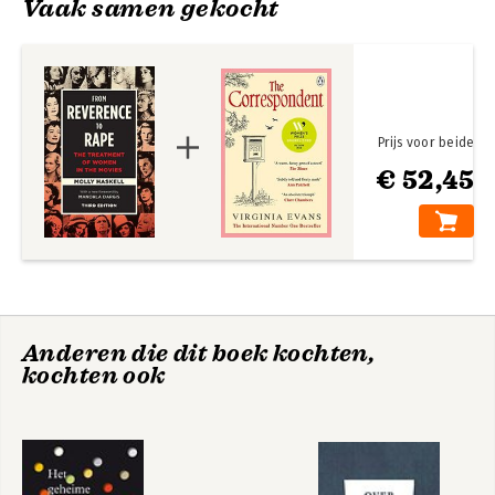
Vaak samen gekocht
The Fifties
The Europeans
The Sixties
1974-1987: The Age of Ambivalence
Index
Prijs voor beide
€ 52,45
Anderen die dit boek kochten,
kochten ook