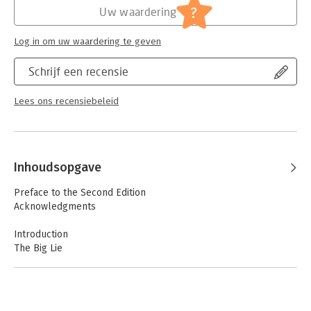
?
Uw waardering
Log in om uw waardering te geven
Schrijf een recensie
Lees ons recensiebeleid
Inhoudsopgave
Preface to the Second Edition
Acknowledgments
Introduction
The Big Lie
The Twenties
The Thirties
The Woman’s Film
The Forties