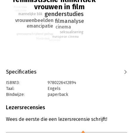
evolution of her views.
vrouwen in film
filmkritiek
seksisme
genderstudies
mannelijke blik
vrouwenbeelden
filmanalyse
emancipatie
cinema
seksualisering
grensoverschrijdend gedrag
europese cinema
filmkritiek
seksisme
Specificaties
ISBN13:
9780226412894
Taal:
Engels
Bindwijze:
paperback
Aantal pagina's:
496
Uitgever:
University Of Chicago Press
Lezersrecensies
Druk:
3
Verschijningsdatum:
28-10-2016
Wees de eerste die een lezersrecensie schrijft!
Hoofdrubriek:
Kunst en cultuur