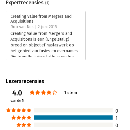
Uitgever:
Prentice Hall
Expertrecensies
(1)
Druk:
2
Hoofdrubriek:
Financieel management
Creating Value from Mergers and
Acquisitions
Rob van Nes | 2 juni 2015
Creating Value from Mergers and
Acquisitions is een (Engelstalig)
breed en objectief naslagwerk op
het gebied van fusies en overnames.
Die breedte, vrijwel alle aspecten
van de transactie tot integratie en
wettelijke implicaties komen aan de
orde, maakt het een ideaal
naslagwerk voor iedereen die te
Lezersrecensies
maken heeft met fusies en/of
4.0
overnames, van M&A professionals
1 stem
en executives tot studenten en
van de 5
onderzoekers.
Lees verder
0
1
0