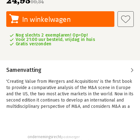
24,95
99,34
In winkelwagen
Nog slechts 2 exemplaren! Op=Op!
Voor 21:00 uur besteld, vrijdag in huis
Gratis verzonden
Samenvatting
'Creating Value from Mergers and Acquisitions' is the first book
to provide a comparative analysis of the M&A scene in Europe
and the US, the two most active markets in the world. Now in its
second edition it continues to develop an international and
multidisciplinary perspective of M&A, and considers M&A as a
process and not a mere transaction. The author draws upon
economics, finance, strategy, law, organisational theories to
formulate a five-stage model and emphasises the need to
understand the interconnected nature of these stages. The
ondernemingsrecht
postmerger
book's central focus in on the challenges to using M&A as an