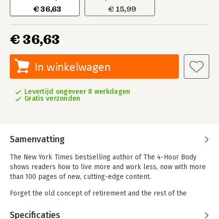
€ 36,63
€ 15,99
€ 36,63
In winkelwagen
Levertijd ongeveer 8 werkdagen
Gratis verzonden
Samenvatting
The New York Times bestselling author of The 4-Hour Body
shows readers how to live more and work less, now with more
than 100 pages of new, cutting-edge content.
Forget the old concept of retirement and the rest of the
deferred-life planthere is no need to wait and every reason not
to, especially in unpredictable economic times. Whether your
Specificaties