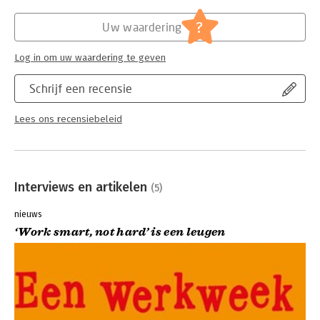
negotiating with bosses and clients, or getting a private chef
for less than $8 a meal
?
Uw waardering
- How Lifestyle Design principles can be suited to
unpredictable economic times
Log in om uw waardering te geven
- The latest tools and tricks, as well as high-tech shortcuts, for
living like a diplomat or millionaire without being either
Schrijf een recensie
Lees ons recensiebeleid
Interviews en artikelen
(5)
nieuws
‘Work smart, not hard’ is een leugen