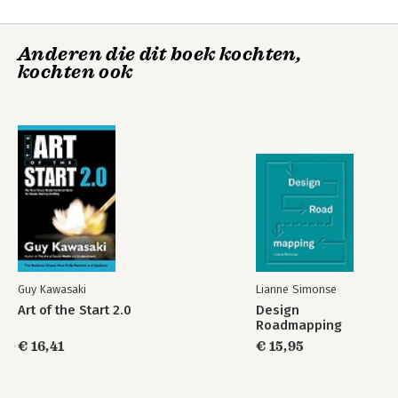
Part 2: Steer
De Lean startup
Incorruptible
5. Leap
Anderen die dit boek kochten,
6. Test
kochten ook
7. Measure
8. Pivot (or Persevere)
Part 3: Acceleratie
9. Batch
10. Grow
11. Adapt
12. Innovate
13. Epilogue: Waste Not
14. Join the Movement
Endnotes
The Lean Startup
Disclosures
Lean Analytics
Guy Kawasaki
Lianne Simonse
Acknowledgements
Art of the Start 2.0
Design
Roadmapping
Index
€ 16,41
€ 15,95
Bekijk alle boeken