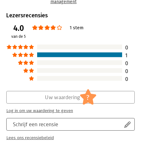
management
Taal:
Engels
Bindwijze:
gebonden
Lezersrecensies
Aantal pagina's:
320
4.0
Uitgever:
Crown
1 stem
Druk:
1
van de 5
Verschijningsdatum:
10-9-2011
0
Hoofdrubriek:
Algemeen management
1
0
0
0
?
Uw waardering
Log in om uw waardering te geven
Schrijf een recensie
Lees ons recensiebeleid