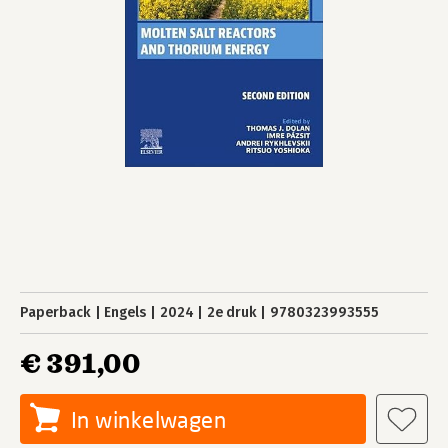
Paperback
Engels
2024
2e druk
9780323993555
€ 391,00
In winkelwagen