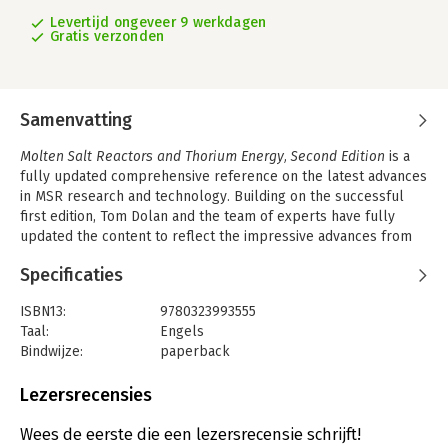
Levertijd ongeveer 9 werkdagen
Gratis verzonden
Samenvatting
Molten Salt Reactors and Thorium Energy, Second Edition
is a
fully updated comprehensive reference on the latest advances
in MSR research and technology. Building on the successful
first edition, Tom Dolan and the team of experts have fully
updated the content to reflect the impressive advances from
the last 5 years, ensuring this book continues to be the go-to
Specificaties
reference on the topic. This new edition covers progress made
in MSR design, details innovative experiments, and includes
ISBN13:
9780323993555
molten salt data, corrosion studies and deployment plans. The
Taal:
Engels
successful case studies section of the first edition have been
Bindwijze:
paperback
removed, expanded, and fully updated, and are now published
Aantal pagina's:
1066
in a companion title called Global Case Studies on Molten Salt
Uitgever:
Elsevier Science
Lezersrecensies
Reactors.
Druk:
2
Readers will gain a deep understanding of the advantages and
Verschijningsdatum:
24-1-2024
Wees de eerste die een lezersrecensie schrijft!
challenges of MSR development and thorium fuel use, as well