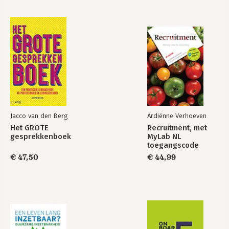
20. Severe Accident Modeling and Safety Assessment for Fluid-
fuel Energy Reactors (SAMOSAFER) 565
21. Stable salt fast reactor
22. EXODYS Molten Chloride Fast Reactor
23. Copenhagen Atomics waste burner
24. Seaborg Technologies ApS - Compact Molten Salt Reactor
(CMSR) Power Barge
25. Dual-fluid reactor
26. Kairos Power Pebble Bed Reactor
27. TerraPower Fast Chloride Reactor
28. Conclusions
Jacco van den Berg
Ardiënne Verhoeven
Het GROTE
Recruitment, met
gesprekkenboek
MyLab NL
toegangscode
€ 47,50
€ 44,99