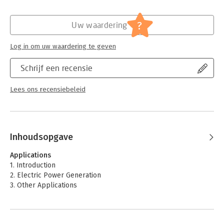
as step-by-step guidance on the latest in MSR reactor design.
Hoofdrubriek:
Personeelsmanagement
Each chapter provides a clear introduction, covers technical
Serie:
Woodhead Publishing Series in Energy
?
issues and includes examples and conclusions, while
Uw waardering
promoting the sustainability benefits throughout.
Log in om uw waardering te geven
Schrijf een recensie
Lees ons recensiebeleid
Inhoudsopgave
Applications
1. Introduction
2. Electric Power Generation
3. Other Applications
Technical Issues
4. MSR Reactor physics: characterization, neutronic