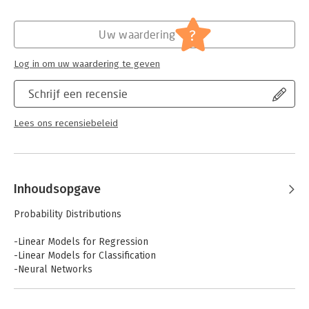
Verschijningsdatum:
6-4-2011
Hoofdrubriek:
IT-management / ICT
?
Uw waardering
Serie:
Information Science and Statistics
Log in om uw waardering te geven
Schrijf een recensie
Lees ons recensiebeleid
Inhoudsopgave
Probability Distributions
-Linear Models for Regression
-Linear Models for Classification
-Neural Networks
-Kernel Methods
-Sparse Kernel Machines