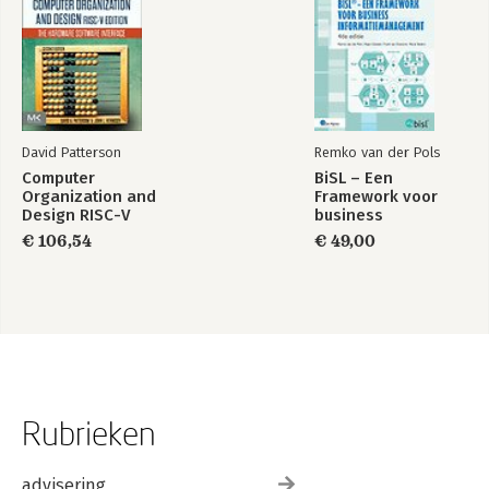
David Patterson
Remko van der Pols
Computer
BiSL – Een
Organization and
Framework voor
Design RISC-V
business
Edition
informatiemanagement
€ 106,54
€ 49,00
Rubrieken
advisering