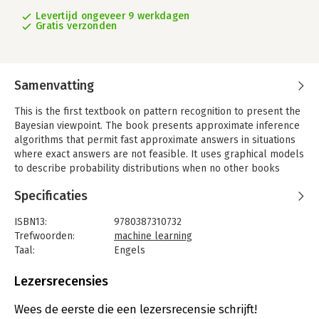
Levertijd ongeveer 9 werkdagen
Gratis verzonden
Samenvatting
This is the first textbook on pattern recognition to present the
Bayesian viewpoint. The book presents approximate inference
algorithms that permit fast approximate answers in situations
where exact answers are not feasible. It uses graphical models
to describe probability distributions when no other books
apply graphical models to machine learning.
Specificaties
No previous knowledge of pattern recognition or machine
learning concepts is assumed. Familiarity with multivariate
ISBN13:
9780387310732
calculus and basic linear algebra is required, and some
Trefwoorden:
machine learning
experience in the use of probabilities would be helpful though
Taal:
Engels
not essential as the book includes a self-contained
Bindwijze:
gebonden
introduction to basic probability theory.
Aantal pagina's:
740
Lezersrecensies
Uitgever:
Springer
Druk:
1
Wees de eerste die een lezersrecensie schrijft!