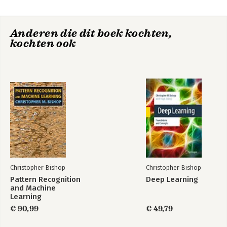
-Graphical Models
-Mixture Models and EM
-Approximate Inference
Anderen die dit boek kochten,
-Sampling Methods
kochten ook
-Continuous Latent Variables
-Sequential Data
-Combining Models
Christopher Bishop
Christopher Bishop
Pattern Recognition
Deep Learning
and Machine
Learning
€ 90,99
€ 49,79