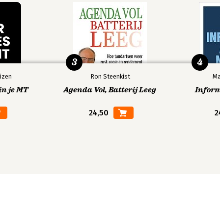
3
4
izen
Ron Steenkist
Ma
in je MT
Agenda Vol, Batterij Leeg
Infor
24,50
2