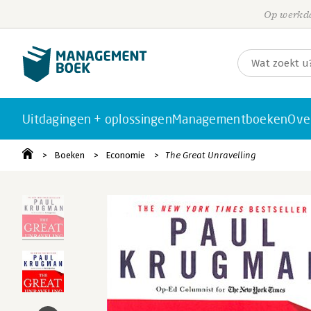
Op werkda
Uitdagingen + oplossingen
Managementboeken
Ove
Boeken
Economie
The Great Unravelling