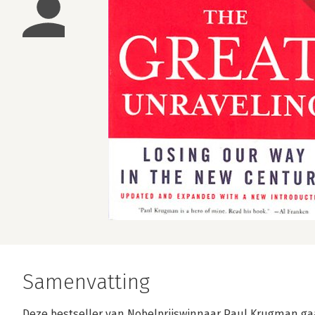
Samenvatting
Deze bestseller van Nobelprijswinnaar Paul Krugman ga