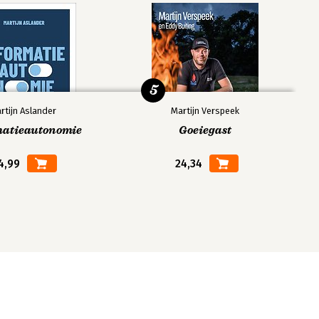
5
rtijn Aslander
Martijn Verspeek
matieautonomie
Goeiegast
4,99
24,34