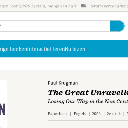
gen voor 23:00 besteld, morgen in huis
Gratis verzending
rige boeken
Interactief leren
Nu lezen
Paul Krugman
The Great Unravell
Losing Our Way in the New Cen
Paperback
Engels
2004
2e druk