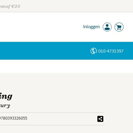
 vanaf €20
Inloggen
010-4731397
Personen
Trefwoorden
ing
tury
9780393326055