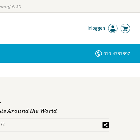
 vanaf €20
Inloggen
010-4731397
Personen
Trefwoorden
n
sts Around the World
772