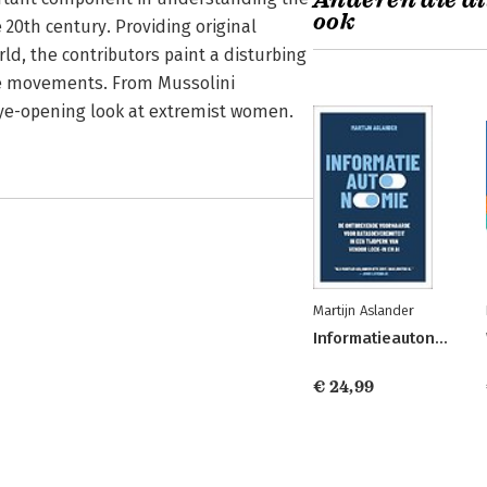
Anderen die di
ook
 20th century. Providing original
ld, the contributors paint a disturbing
se movements. From Mussolini
eye-opening look at extremist women.
Martijn Aslander
Informatieautonomie
€ 24,99