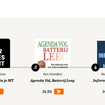
3
4
izen
Ron Steenkist
Ma
in je MT
Agenda Vol, Batterij Leeg
Infor
24,50
2