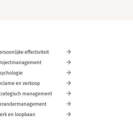
ersoonlijke effectiviteit
rojectmanagement
sychologie
eclame en verkoop
trategisch management
erandermanagement
erk en loopbaan