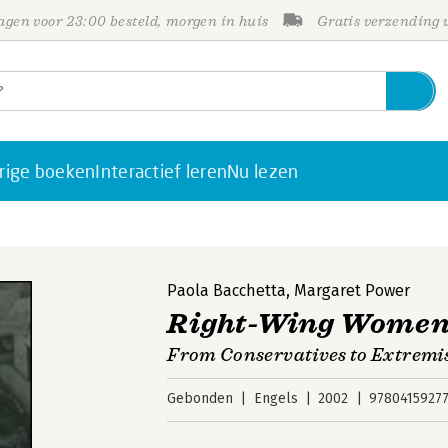
gen voor 23:00 besteld, morgen in huis
Gratis verzending
rige boeken
Interactief leren
Nu lezen
Paola Bacchetta
,
Margaret Power
Right-Wing Wome
From Conservatives to Extremi
Gebonden
Engels
2002
9780415927