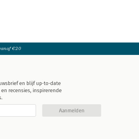
 vanaf €20
uwsbrief en blijf up-to-date
 en recensies, inspirerende
s.
Aanmelden