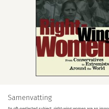
Samenvatting
An oft-neglected subject, right-wing women are an imp