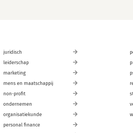
juridisch
p
leiderschap
p
marketing
p
mens en maatschappij
r
non-profit
s
ondernemen
v
organisatiekunde
w
personal finance