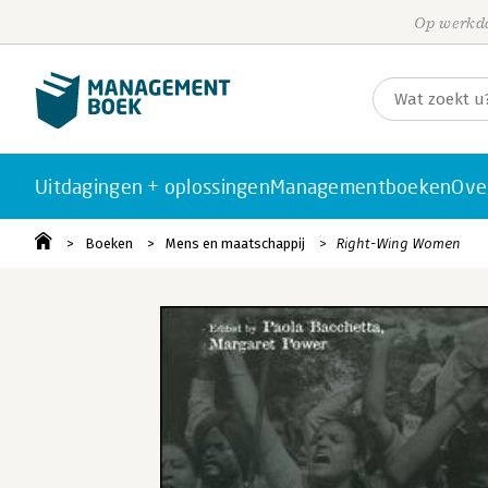
Op werkda
Uitdagingen + oplossingen
Managementboeken
Ove
Boeken
Mens en maatschappij
Right-Wing Women