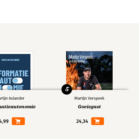
5
rtijn Aslander
Martijn Verspeek
matieautonomie
Goeiegast
4,99
24,34