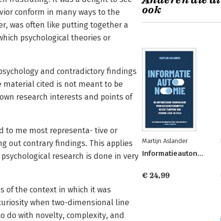
Anderen die di
ook
avior conform in many ways to the
r, was often like putting together a
 which psychological theories or
 psychology and contradictory findings
e material cited is not meant to be
own research interests and points of
ed to me most representa- tive or
Martijn Aslander
g out contrary findings. This applies
Informatieautonomie
h psychological research is done in very
€ 24,99
s of the context in which it was
curiosity when two-dimensional line
o do with novelty, complexity, and