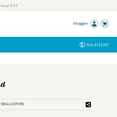
 vanaf €20
Inloggen
010-4731397
Personen
Trefwoorden
od
9780442259396