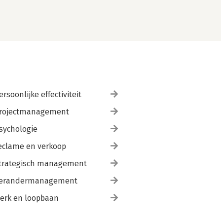
ersoonlijke effectiviteit
rojectmanagement
sychologie
eclame en verkoop
trategisch management
erandermanagement
erk en loopbaan