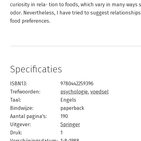
curiosity in rela- tion to foods, which vary in many ways 
odor. Nevertheless, I have tried to suggest relationship
food preferences.
Specificaties
ISBN13:
9780442259396
Trefwoorden:
psychologie
,
voedsel
Taal:
Engels
Bindwijze:
paperback
Aantal pagina's:
190
Uitgever:
Springer
Druk:
1
Verschijningsdatum:
1-8-1988