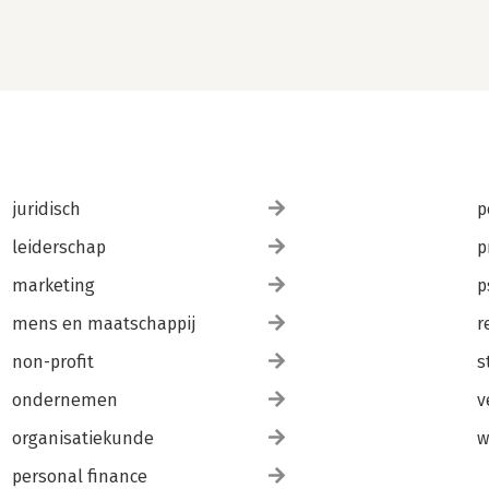
juridisch
p
leiderschap
p
marketing
p
mens en maatschappij
r
non-profit
s
ondernemen
v
organisatiekunde
w
personal finance