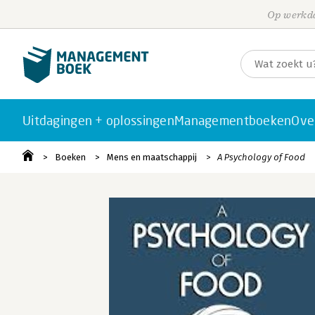
Op werkda
Uitdagingen + oplossingen
Managementboeken
Ove
Boeken
Mens en maatschappij
A Psychology of Food