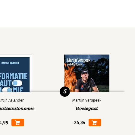
5
rtijn Aslander
Martijn Verspeek
matieautonomie
Goeiegast
4,99
24,34