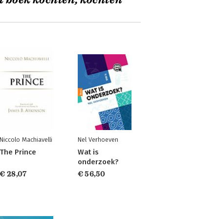
t boek kochten, kochten
Niccolo Machiavelli
Nel Verhoeven
The Prince
Wat is
onderzoek?
€ 28,07
€ 56,50