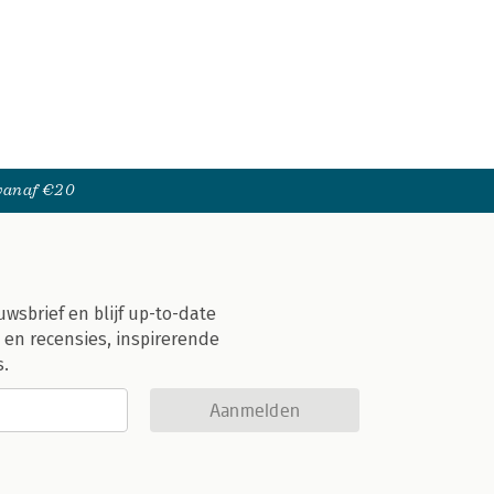
 vanaf €20
uwsbrief en blijf up-to-date
 en recensies, inspirerende
s.
Aanmelden