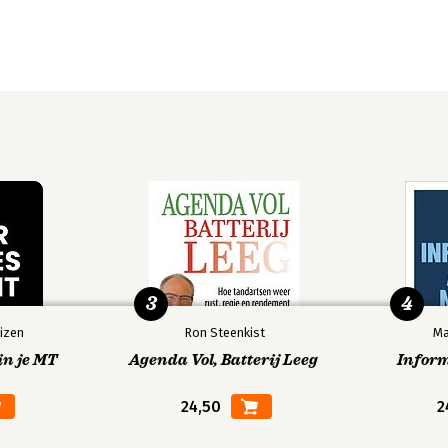
3
4
izen
Ron Steenkist
Ma
in je MT
Agenda Vol, Batterij Leeg
Infor
24,50
2