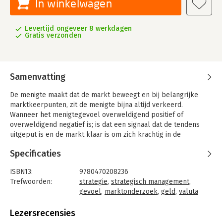
In winkelwagen
Levertijd ongeveer 8 werkdagen
Gratis verzonden
Samenvatting
De menigte maakt dat de markt beweegt en bij belangrijke
marktkeerpunten, zit de menigte bijna altijd verkeerd.
Wanneer het menigtegevoel overweldigend positief of
overweldigend negatief is; is dat een signaal dat de tendens
uitgeput is en de markt klaar is om zich krachtig in de
tegenovergestelde richting te bewegen. Het gevoel is lang een
Specificaties
hulpmiddel geweest dat werd gebruikt.
In 'Sentiment in the Forex Market',past FXCM analist Jaime
ISBN13:
9780470208236
Saettele gevoelsanalyses toe op de geldmarkt, gebruik
Trefwoorden:
strategie
,
strategisch management
,
makend van zowel traditionele als nieuwe
gevoel
,
marktonderzoek
,
geld
,
valuta
gevoelsindicatoren,inclusief: rapporten van handelaren; tijd
Taal:
Engels
cycli; spilpunten; oscillatoren; en Fibonacci en
Bindwijze:
gebonden
Lezersrecensies
prijsverhoudingen.
Aantal pagina's:
196