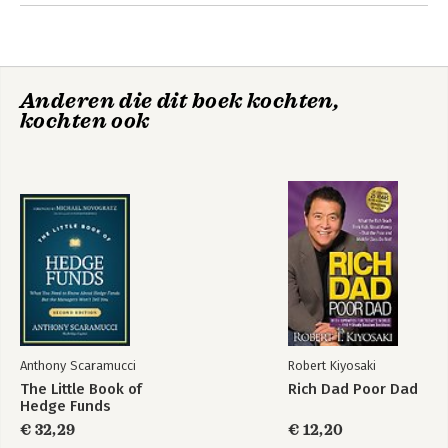
Chapter 3. The Power of Magazine Covers
Chapter 4. Using News Headlines to Generate Signals
Chapter 5. Sentiment Indicators
Chapter 6. The Power of Technical Indicators
Anderen die dit boek kochten,
Chapter 7. Explanation of Elliott Wave and Fibonacci
kochten ook
Chapter 8. Putting It All Together
Notes
Index
Anthony Scaramucci
Robert Kiyosaki
The Little Book of
Rich Dad Poor Dad
Hedge Funds
€ 32,29
€ 12,20