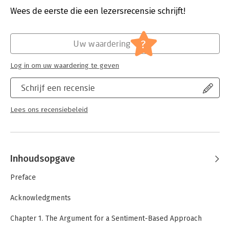
Uitgever:
John Wiley & Sons
Wees de eerste die een lezersrecensie schrijft!
Hoofdrubriek:
Personal finance
?
Uw waardering
Log in om uw waardering te geven
Schrijf een recensie
Lees ons recensiebeleid
Inhoudsopgave
Preface
Acknowledgments
Chapter 1. The Argument for a Sentiment-Based Approach
Chapter 2. The Problem with Fundamental Analysis