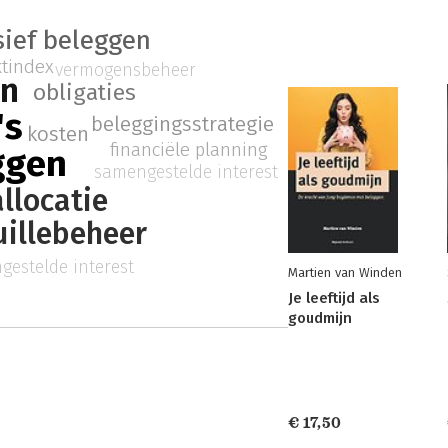
sief beleggen
tindex
vermogensbeheer
en
obligaties
's
beleggingsstrategie
kosten
financiële planning
ggen
samengestelde interest
llocatie
uillebeheer
gestelde interest
Martien van Winden
Je leeftijd als
goudmijn
€ 17,50