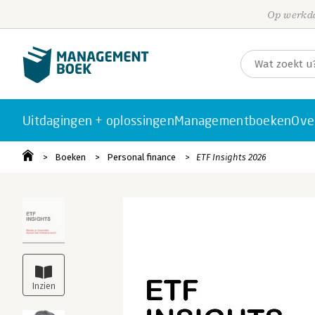
Op werkda
Uitdagingen + oplossingen
Managementboeken
Ove
Boeken
Personal finance
ETF Insights 2026