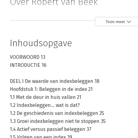
Over Robert van Beek
Robert van Beek CFP® (1973) is voorm
Toon meer
de Financial Planning Association® 
belangrijkste ledenorganisatie voor
professionals. Als oprichter en dire
Inhoudsopgave
1 mei 2024 als partner verbonden aa
verschijnt Robert regelmatig in de 
VOORWOORD 13
INTRODUCTIE 16
Als auteur van 25+ boeken ook een veelgevraagd spreker 
Robert ook lid van de editorial board van Journal of Fina
DEEL I De waarde van indexbeleggen 18
Economics Commissie van CFA Society Nederland. Van Bee
Hoofdstuk 1: Beleggen in de index 21
bestuur van diverse lokale plannings- en certificerings-
1.1 Met de deur in huis vallen 21
examen- en adviescommissie van DSI, die verantwoordeli
1.2 Indexbeleggen… wat is dat?
beoordelen van MiFID- en ESMA-examens voor erkende b
1.2 De geschiedenis van indexbeleggen 25
1.3 Groei indexbeleggen niet te stoppen 35
1.4 Actief versus passief beleggen 37
Andere boeken door Robert van Beek
1.5 Volgen van een index 39