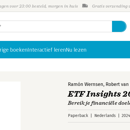
gen voor 23:00 besteld, morgen in huis
Gratis verzending
rige boeken
Interactief leren
Nu lezen
Ramón Wernsen
,
Robert van
ETF Insights 2
Bereik je financiële doe
Paperback
Nederlands
202