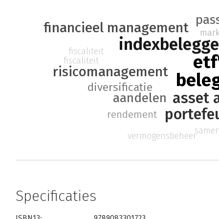
pas
financieel management
mark
indexbelegg
fiscaliteit
etf
fiscaliteit
risicomanagement
bele
diversificatie
asset a
aandelen
portefe
rendement
samen
vermogensbeheer
Specificaties
ISBN13:
9789083301723