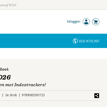
 vanaf €20
Inloggen
010-4731397
Personen
Trefwoorden
 Beek
026
len met Indextrackers!
4
2e druk
9789083301723