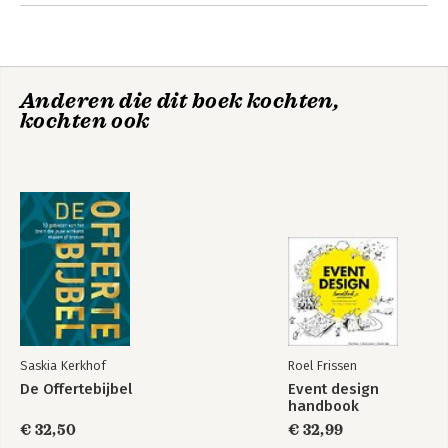
Chapter 4 Pay Attention to the Customer Experience
Chapter 5 Pay Attention to New Feedback Channels
Chapter 6 Pay Attention to Your Reaction
Chapter 7 Pay Attention to Your Response
Anderen die dit boek kochten,
Chapter 8 Pay Attention to Recovery
kochten ook
Notes
About the Authors
Index
Saskia Kerkhof
Roel Frissen
De Offertebijbel
Event design
handbook
€ 32,50
€ 32,99