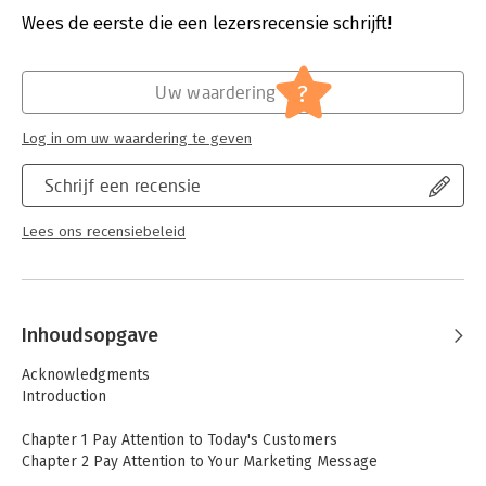
Uitgever:
John Wiley & Sons
Wees de eerste die een lezersrecensie schrijft!
Druk:
1
Hoofdrubriek:
Marketing
?
Uw waardering
Log in om uw waardering te geven
Schrijf een recensie
Lees ons recensiebeleid
Inhoudsopgave
Acknowledgments
Introduction
Chapter 1 Pay Attention to Today's Customers
Chapter 2 Pay Attention to Your Marketing Message
Chapter 3 Pay Attention to Preparation