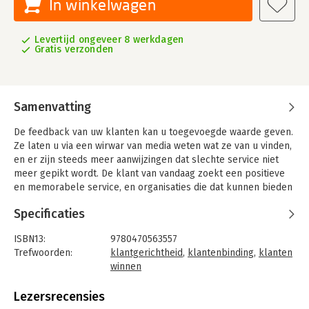
In winkelwagen
Levertijd ongeveer 8 werkdagen
Gratis verzonden
Samenvatting
De feedback van uw klanten kan u toegevoegde waarde geven.
Ze laten u via een wirwar van media weten wat ze van u vinden,
en er zijn steeds meer aanwijzingen dat slechte service niet
meer gepikt wordt. De klant van vandaag zoekt een positieve
en memorabele service, en organisaties die dat kunnen bieden
hebben een groot voordeel ten opzichte van de concurrentie.
Specificaties
'Pay Attention!' leert u naar uw klanten te luisteren en hoe u de
feedback kunt gebruiken om uw service te verbeteren.
ISBN13:
9780470563557
Trefwoorden:
klantgerichtheid
,
klantenbinding
,
klanten
winnen
Taal:
Engels
Bindwijze:
gebonden
Lezersrecensies
Aantal pagina's:
204