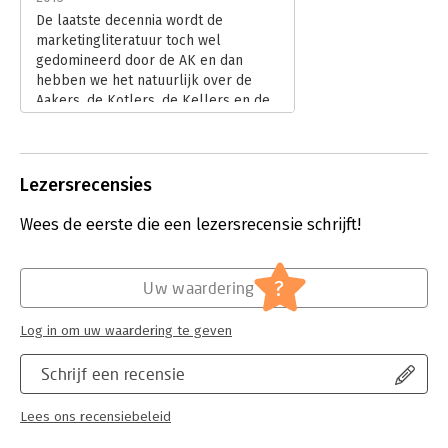
De laatste decennia wordt de
marketingliteratuur toch wel
gedomineerd door de AK en dan
hebben we het natuurlijk over de
Aakers, de Kotlers, de Kellers en de
Kapferers, die ons met de regelmaat
van de klok verblijden met vuistdikke
standaardwerken. Vaak zijn deze
publicaties een herhaling van zetten,
Lezersrecensies
of een variant op een bestaand
thema. Maar soms komen er nieuwe
Wees de eerste die een lezersrecensie schrijft!
concepten aan de orde. De vraag is
natuurlijk in welke categorie het
laatste geesteskind van Aaker na
?
Uw waardering
Strategic Market Management,
Managing Brand Equity, Building
Log in om uw waardering te geven
Strong Brands en Brand Leadership
valt.
Schrijf een recensie
Lees verder
Lees ons recensiebeleid