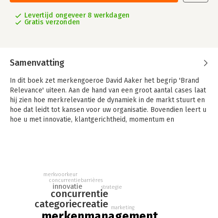
Levertijd ongeveer 8 werkdagen
Gratis verzonden
Samenvatting
In dit boek zet merkengoeroe David Aaker het begrip 'Brand
Relevance' uiteen. Aan de hand van een groot aantal cases laat
hij zien hoe merkrelevantie de dynamiek in de markt stuurt en
hoe dat leidt tot kansen voor uw organisatie. Bovendien leert u
hoe u met innovatie, klantgerichtheid, momentum en
zichtbaarheid de concurrentie irrelevant maakt en houdt.
Aakers uitgangspunt: ieder nieuw product is een merk.
merkvoorkeur
concurrentiebarrières
innovatie
strategie
concurrentie
categoriecreatie
marketing
merkenmanagement