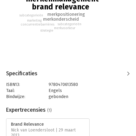
brand relevance
merkpositionering
subcategorieën
merkonderscheid
marketing
subcategorieën
concurrentiebarrières
merkvoorkeur
strategie
Specificaties
ISBN13:
9780470613580
Taal:
Engels
Bindwijze:
gebonden
Aantal pagina's:
382
Uitgever:
John Wiley & Sons
Expertrecensies
(1)
Druk:
1
Hoofdrubriek:
Marketing
Brand Relevance
Nick van Loendersloot | 29 maart
2013