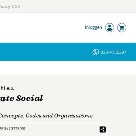
 vanaf €20
Inloggen
010-4731397
Personen
Trefwoorden
ohl
e.a.
rate Social
Concepts, Codes and Organisations
780470723951