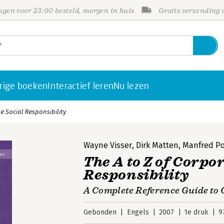
gen voor 23:00 besteld, morgen in huis
Gratis verzending
rige boeken
Interactief leren
Nu lezen
e Social Responsibility
Wayne Visser
,
Dirk Matten
,
Manfred P
The A to Z of Corpo
Responsibility
A Complete Reference Guide to 
Gebonden
Engels
2007
1e druk
9