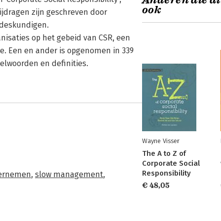
Anderen die di
ook
jdragen zijn geschreven door
sdeskundigen.
anisaties op het gebeid van CSR, een
ie. Een en ander is opgenomen in 339
elwoorden en definities.
Wayne Visser
The A to Z of
Corporate Social
Responsibility
dernemen
,
slow management
,
€ 48,05