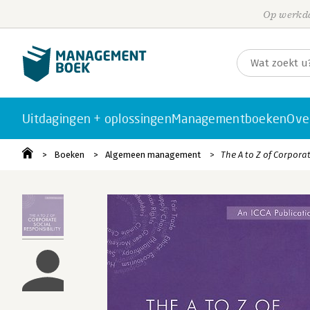
Op werkda
Uitdagingen + oplossingen
Managementboeken
Ove
Boeken
Algemeen management
The A to Z of Corporat