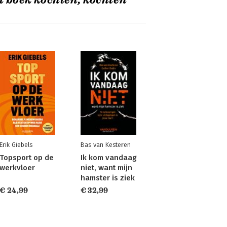
t boek kochten, kochten
Erik Giebels
Bas van Kesteren
Topsport op de
Ik kom vandaag
werkvloer
niet, want mijn
hamster is ziek
€ 24,99
€ 32,99