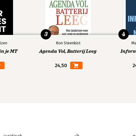
3
4
izen
Ron Steenkist
Ma
in je MT
Agenda Vol, Batterij Leeg
Infor
24,50
2