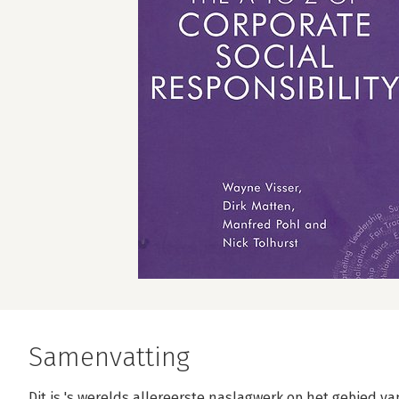
Samenvatting
Dit is 's werelds allereerste naslagwerk op het gebied van