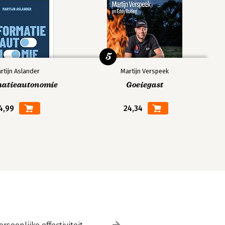
5
rtijn Aslander
Martijn Verspeek
matieautonomie
Goeiegast
4,99
24,34