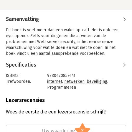
Samenvatting
Dit boek is veel meer dan een wake-up-call. Het is ook een
eye-opener. Zelfs voor diegenen die al weten van de
problemen met Web server security, is het een serieuze
waarschuwing voor wat te doen en wat niet te doen. In het
boek vindt u een aantal aansprekende voorbeelden.
Specificaties
ISBN13:
9780470857441
Trefwoorden:
internet
,
netwerken
,
beveiliging
,
Programmeren
Taal:
Engels
Bindwijze:
ingenaaid
Lezersrecensies
Aantal pagina's:
226
Uitgever:
Uitgevers overig
Wees de eerste die een lezersrecensie schrijft!
Druk:
1
Hoofdrubriek:
IT-management / ICT
?
Uw waardering