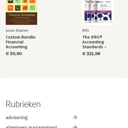
Jones Warren
IFRS
Custom Bundle:
The IFRS®
Financial
Accounting
Accounting
Standards –
Required Annotated
€ 50,90
€ 221,98
1 January 2026
Rubrieken
advisering
algemeen management