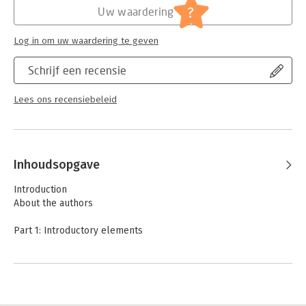
?
Uw waardering
Log in om uw waardering te geven
Schrijf een recensie
Lees ons recensiebeleid
Inhoudsopgave
Introduction
About the authors
Part 1: Introductory elements
1. Basic corporate action concepts
2. Event description and classification
3. The securities (and corporate actions) market place
4. Static data