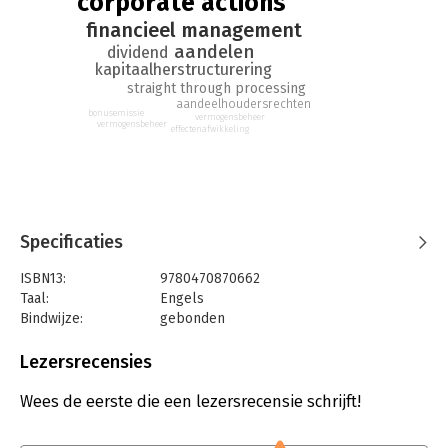
corporate actions
de effectenhandel.
financieel management
aandelen
dividend
kapitaalherstructurering
straight through processing
aandeelhoudersrechten
bonusemissie
vermogensbeheer
vermogensbeheer
effectenafwikkeling
Specificaties
ISBN13:
9780470870662
Taal:
Engels
Bindwijze:
gebonden
Aantal pagina's:
428
Uitgever:
John Wiley & Sons
Lezersrecensies
Hoofdrubriek:
Financieel management
Wees de eerste die een lezersrecensie schrijft!