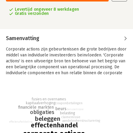
Levertijd ongeveer 8 werkdagen
Gratis verzonden
Samenvatting
Corporate actions zijn gebeurtenissen die grote bedrijven door
middel van individuele investeerders beïnvloeden. 'Corporate
actions' is een uitvoerige bron ten behoeve van het begrip van
een belangrijke component van operational processing. De
individuele componenten en hun relatie binnen de corporate
actions levenscyclus worden in detail uitgelegd, waardoor de
lezer een duidelijk en grondig inzicht krijgt van de
levenscyclus met de potentiële risico's en strategieën.
fusies en overnames
'Corporate actions' is een essentieel boek voor iedereen die
kapitaalverhoging
couponbetalingen
betrokken is bij effectenhandel, van nieuw personeel tot
financiële markten
beurs
bonusemissie
obligaties
degenen betrokken zijn bij de dagelijkse
belasting
beleggen
claimemissie
verwerkingsprocessen alsmede degenen die betrokken zijn bij
aandelenherstructurering
effectenafwikkeling
effectenhandel
het uitvoerend management. Het boek zal ook van belang zijn
degenen die advies en softwareoplossingen verstrekken aan