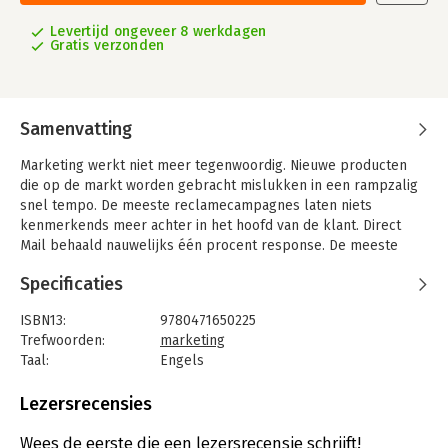
Levertijd ongeveer 8 werkdagen
Gratis verzonden
Samenvatting
Marketing werkt niet meer tegenwoordig. Nieuwe producten
die op de markt worden gebracht mislukken in een rampzalig
snel tempo. De meeste reclamecampagnes laten niets
kenmerkends meer achter in het hoofd van de klant. Direct
Mail behaald nauwelijks één procent response. De meeste
producten komen voor de dag als verwisselbare producten in
Specificaties
plaats van krachtige merken.
Geen wonder dat CEO's meer verantwoordingsplichtigheid van
ISBN13:
9780471650225
de marketingafdeling eisen
Trefwoorden:
marketing
Waarom werkt marketing niet meer? Philip Kotler identificeert
Taal:
Engels
de tien ergste defecten in de hedendaagse marketingpraktijk.
Bindwijze:
gebonden
Aantal pagina's:
152
Lezersrecensies
Uitgever:
John Wiley & Sons
Druk:
1
Wees de eerste die een lezersrecensie schrijft!