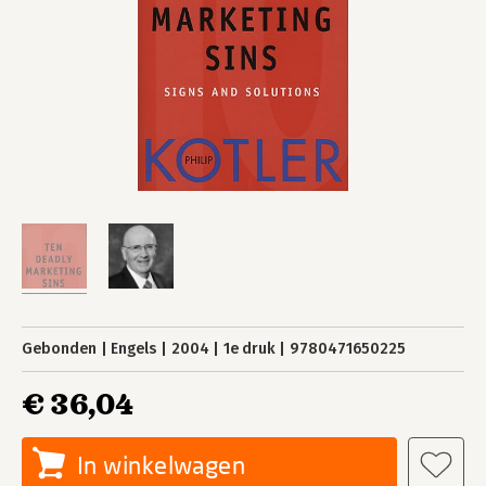
Gebonden
Engels
2004
1e druk
9780471650225
€ 36,04
In winkelwagen