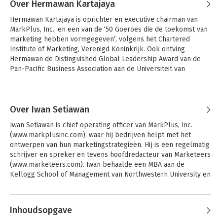
Over Hermawan Kartajaya
 Kotler was de eerste die is verkozen 
Hermawan Kartajaya is oprichter en executive chairman van 
als Leader in Marketing Thought door 
MarkPlus, Inc., en een van de ‘50 Goeroes die de toekomst van 
de leden van de American Marketing 
marketing hebben vormgegeven’, volgens het Chartered 
Association. Tevens heeft Kotler 
Institute of Marketing, Verenigd Koninkrijk. Ook ontving 
belangrijke prijzen toegekend 
Hermawan de Distinguished Global Leadership Award van de 
gekregen, zoals de Paul D. Converse 
Pan-Pacific Business Association aan de Universiteit van 
Award, De Steuart Henderson Britt 
Nebraska-Lincoln. Hij is de huidige president van de Asia 
Award, de Distinguished Marketing 
Council for Small Business – een regionale raad van 
Educator Award, de Prize for Marketin 
Andere boeken door Hermawan
ondernemingen en afdelingen van de International Council for 
Excellence, de Charles Coolidge Parling 
Kartajaya
Small Business – en medeoprichter van de Asia Marketing 
Over Iwan Setiawan
Principles of
Principes van
Marketing Award en de Marketing 
Marketing, Global
marketing
Federation.
Educator of the Year Award.

Iwan Setiawan is chief operating officer van MarkPlus, Inc. 
Edition
(www.markplusinc.com), waar hij bedrijven helpt met het 
 Kotler bezit tevens een ere-doctoraat 
ontwerpen van hun marketingstrategieën. Hij is een regelmatig 
aan de universiteiten van Stockholm, 
schrijver en spreker en tevens hoofdredacteur van Marketeers 
Zürich en aan de School of Economics in 
(www.marketeers.com). Iwan behaalde een MBA aan de 
Athene en Krakau.
Kellogg School of Management van Northwestern University en 
een BEng aan de University of Indonesia.
Andere boeken door Iwan Setiawan
Inhoudsopgave