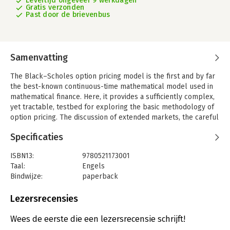
Levertijd ongeveer 9 werkdagen
Gratis verzonden
Past door de brievenbus
Samenvatting
The Black–Scholes option pricing model is the first and by far
the best-known continuous-time mathematical model used in
mathematical finance. Here, it provides a sufficiently complex,
yet tractable, testbed for exploring the basic methodology of
option pricing. The discussion of extended markets, the careful
attention paid to the requirements for admissible trading
Specificaties
strategies, the development of pricing formulae for many
widely traded instruments and the additional complications
ISBN13:
9780521173001
offered by multi-stock models will appeal to a wide class of
Taal:
Engels
instructors. Students, practitioners and researchers alike will
Bindwijze:
paperback
benefit from the book's rigorous, but unfussy, approach to
Aantal pagina's:
178
technical issues. It highlights potential pitfalls, gives clear
Uitgever:
Cambridge University Press
Lezersrecensies
motivation for results and techniques and includes carefully
Verschijningsdatum:
13-9-2012
chosen examples and exercises, all of which make it suitable
Wees de eerste die een lezersrecensie schrijft!
for self-study.
Hoofdrubriek:
Financieel management