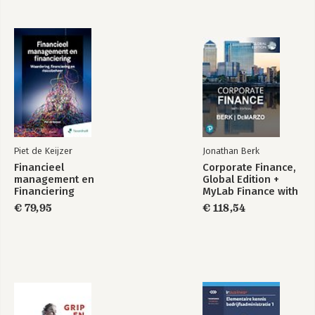
Piet de Keijzer
Jonathan Berk
Financieel
Corporate Finance,
management en
Global Edition +
Financiering
MyLab Finance with
Pearson eText
€ 79,95
€ 118,54
(Package)