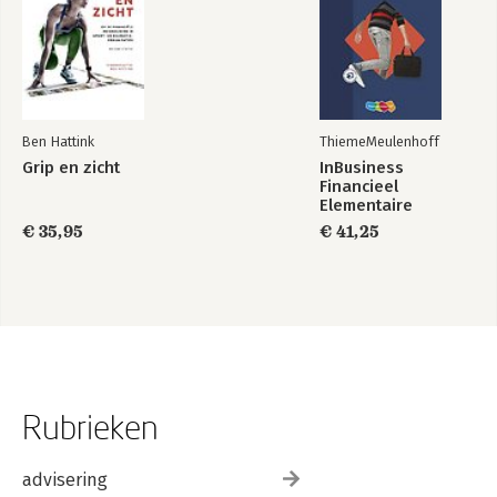
Ben Hattink
ThiemeMeulenhoff
Grip en zicht
InBusiness
Financieel
Elementaire
bedrijfsadministratie
€ 35,95
€ 41,25
deel 1 - Tekstboek
+ licentie
Rubrieken
advisering