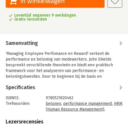
In winkelwagen
Levertijd ongeveer 9 werkdagen
Gratis verzonden
Samenvatting
'Managing Employee Perfomance en Reward' verkent de
performance en beloning van medewerkers. John Shields
bespreekt verschillende theorieën en biedt een praktisch
framework voor het analyseren van performance- en
beloningskwesties. Door te beginnen bij de basis en
vervolgens in te gaan op de praktijk van performance
Specificaties
management, is dit boek erg geschikt voor HRM-studenten.
ISBN13:
9780521820462
Trefwoorden:
belonen
,
performance management
,
HRM
(Human Resource Management)
,
personeelsmanagement
Taal:
Engels
Lezersrecensies
Bindwijze:
ingenaaid