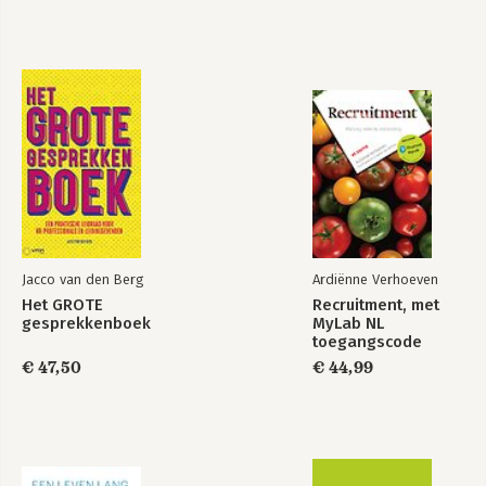
16 Recognition awards
17 Results-based individual incentives
18 Collective short-term incentives
19 Collective long-term incentives
20 Executive incentives
Case study. Beyond the hard sell: Performance incentives at
Southbank
Part 5 Fitting it all together
21 System review, change and development
Jacco van den Berg
Ardiënne Verhoeven
Het GROTE
Recruitment, met
gesprekkenboek
MyLab NL
toegangscode
€ 47,50
€ 44,99