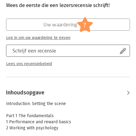
Aantal pagina's:
594
Wees de eerste die een lezersrecensie schrijft!
Uitgever:
Cambridge University Press
Druk:
1
Hoofdrubriek:
Personeelsmanagement
?
Uw waardering
Log in om uw waardering te geven
Schrijf een recensie
Lees ons recensiebeleid
Inhoudsopgave
Introduction: Setting the scene
Part 1 The fundamentals
1 Performance and reward basics
2 Working with psychology
3 Managing motivation