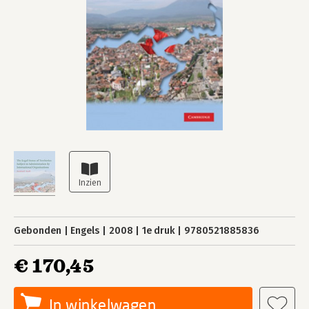
Gebonden
Engels
2008
1e druk
9780521885836
€ 170,45
In winkelwagen