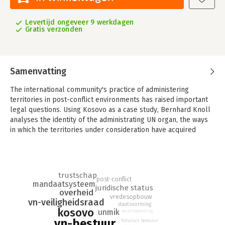
Levertijd ongeveer 9 werkdagen
Gratis verzonden
Samenvatting
The international community's practice of administering
territories in post-conflict environments has raised important
legal questions. Using Kosovo as a case study, Bernhard Knoll
analyses the identity of the administrating UN organ, the ways
in which the territories under consideration have acquired
partial subjectivity in international law and the nature of legal
obligations in the fiduciary exercise of transitional
administration developed within the League of Nations' Mandate
and the UN Trusteeship systems.
trustschap
post-conflict
mandaatsysteem
Knoll discusses Kosovo's internal political and constitutional
juridische status
overheid
order and notes the absence of some of the characteristics
vredesopbouw
vn-veiligheidsraad
staatsvorming
normally found in liberal democracies, before proposing that
kosovo
unmik
verantwoording
the UN consolidates accountability guidelines related to the
vn-bestuur
fiduciair bestuur