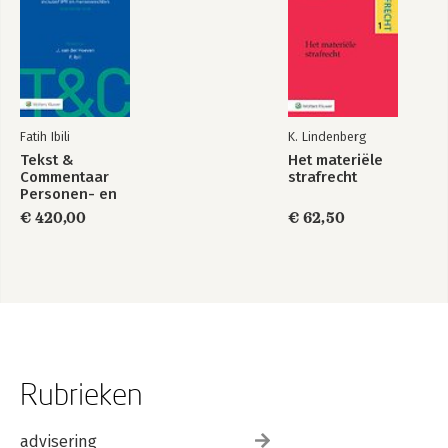
Fatih Ibili
K. Lindenberg
Tekst &
Het materiële
Commentaar
strafrecht
Personen- en
Familierecht
€ 420,00
€ 62,50
Rubrieken
advisering