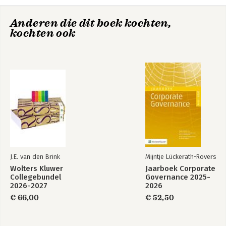
administrations
5. Extent of UN-authority in Kosovo and the problem of an
Anderen die dit boek kochten,
open-ended institution-building mandate
kochten ook
6. The status process
7. An anomalous legitimacy cycle
8. Properties of a transitory legal order
9. Concluding appraisal.
J.E. van den Brink
Mijntje Lückerath-Rovers
Wolters Kluwer
Jaarboek Corporate
Collegebundel
Governance 2025-
2026-2027
2026
€ 66,00
€ 52,50