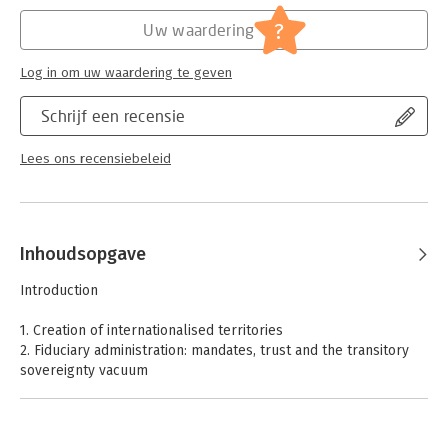
Hoofdrubriek:
Juridisch
Jongbloed:
Recht algemeen - Buitenlands recht -
?
Uw waardering
Algemeen
Log in om uw waardering te geven
Schrijf een recensie
Lees ons recensiebeleid
Inhoudsopgave
Introduction
1. Creation of internationalised territories
2. Fiduciary administration: mandates, trust and the transitory
sovereignty vacuum
3. Self-determination and the personality of internationalised
territories
4. 'The King's Two Bodies': the dual functions of international