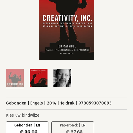
Gebonden
Engels
2014
1e druk
9780593070093
Kies uw bindwijze
Gebonden | EN
Paperback | EN
€ 36,06
€ 27,63