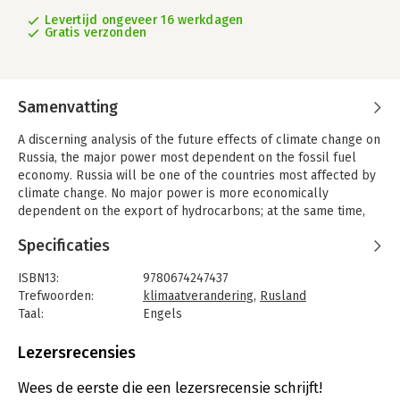
Levertijd ongeveer 16 werkdagen
Gratis verzonden
Samenvatting
A discerning analysis of the future effects of climate change on
Russia, the major power most dependent on the fossil fuel
economy. Russia will be one of the countries most affected by
climate change. No major power is more economically
dependent on the export of hydrocarbons; at the same time,
two-thirds of Russia's territory lies in the arctic north, where
Specificaties
melting permafrost is already imposing growing damage.
Climate change also brings drought and floods to Russia's
ISBN13:
9780674247437
south, threatening the country's agricultural exports. Thane
Trefwoorden:
klimaatverandering
,
Rusland
Gustafson predicts that, over the next thirty years, climate
Taal:
Engels
change will leave a dramatic imprint on Russia. The decline of
Bindwijze:
gebonden
fossil fuel use is already underway, and restrictions on
Aantal pagina's:
336
Lezersrecensies
hydrocarbons will only tighten, cutting fuel prices and slashing
Uitgever:
Harvard University Press
Russia's export revenues.
Druk:
1
Wees de eerste die een lezersrecensie schrijft!