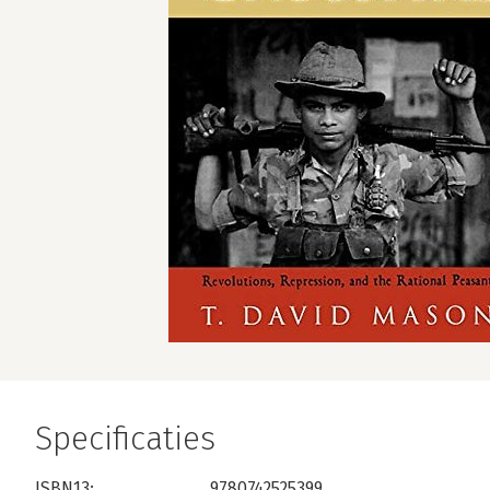
Specificaties
ISBN13:
9780742525399