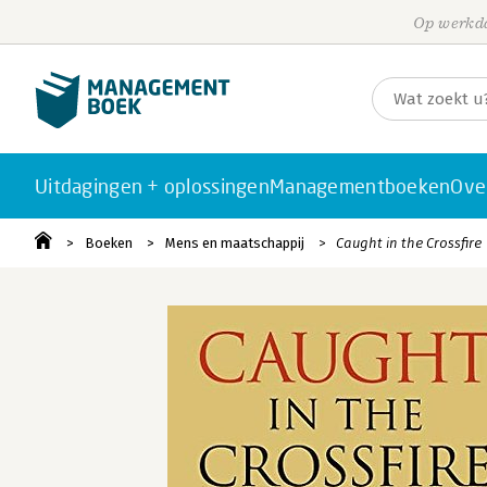
Op werkda
Uitdagingen + oplossingen
Managementboeken
Ove
Boeken
Mens en maatschappij
Caught in the Crossfire