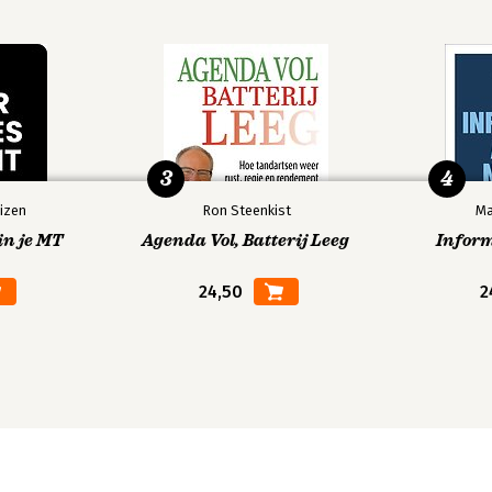
3
4
izen
Ron Steenkist
Ma
in je MT
Agenda Vol, Batterij Leeg
Infor
24,50
2