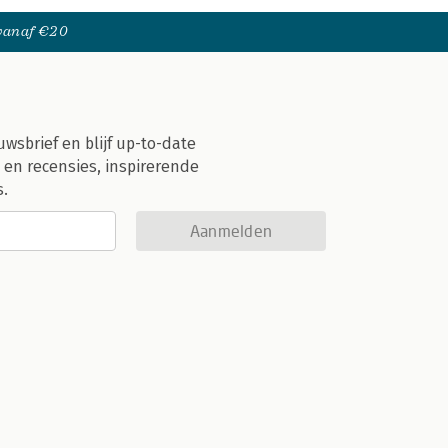
 vanaf €20
uwsbrief en blijf up-to-date
 en recensies, inspirerende
s.
Aanmelden