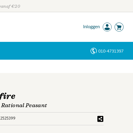
 vanaf €20
Inloggen
010-4731397
Personen
Trefwoorden
fire
e Rational Peasant
42525399