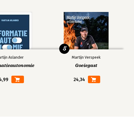
5
rtijn Aslander
Martijn Verspeek
matieautonomie
Goeiegast
4,99
24,34