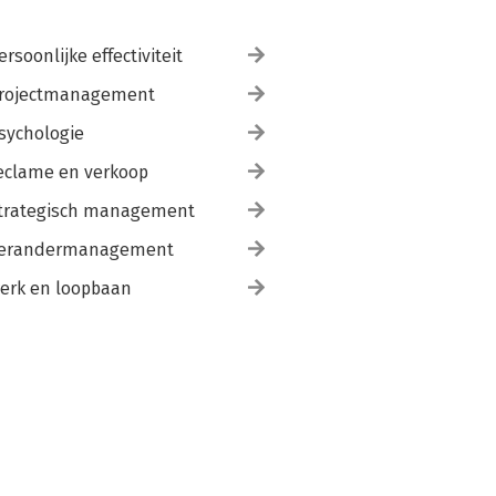
ersoonlijke effectiviteit
rojectmanagement
sychologie
eclame en verkoop
trategisch management
erandermanagement
erk en loopbaan