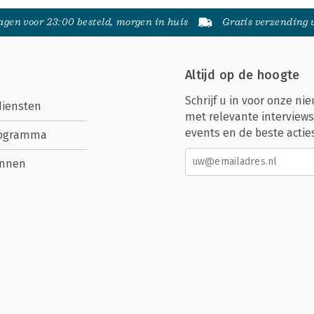
gen voor 23:00 besteld, morgen in huis
Gratis verzending
Altijd op de hoogte
Schrijf u in voor onze nie
diensten
met relevante interviews
events en de beste actie
rogramma
nnen