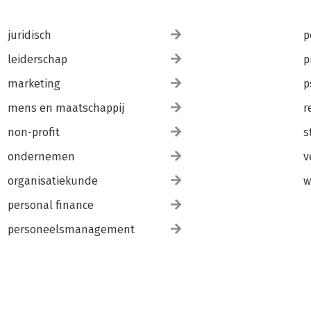
juridisch
p
leiderschap
p
marketing
p
mens en maatschappij
r
non-profit
s
ondernemen
v
organisatiekunde
w
personal finance
personeelsmanagement