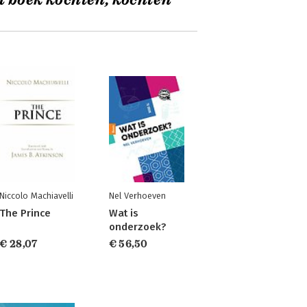
t boek kochten, kochten
Niccolo Machiavelli
Nel Verhoeven
The Prince
Wat is
onderzoek?
€ 28,07
€ 56,50