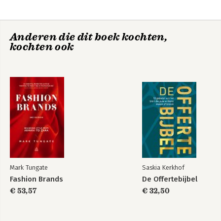
6. Travel
7. Gadgets
8. Words
Anderen die dit boek kochten,
9. Hotels
kochten ook
10. Pictures
11. Body
12. Alcohol
13. Restaurants
14. Sex
Conclusion
Mark Tungate
Saskia Kerkhof
Fashion Brands
De Offertebijbel
€ 53,57
€ 32,50