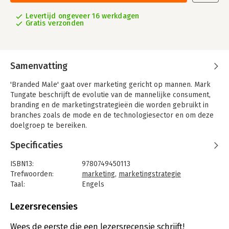
Levertijd ongeveer 16 werkdagen
Gratis verzonden
Samenvatting
'Branded Male' gaat over marketing gericht op mannen. Mark
Tungate beschrijft de evolutie van de mannelijke consument,
branding en de marketingstrategieën die worden gebruikt in
branches zoals de mode en de technologiesector en om deze
doelgroep te bereiken.
Specificaties
ISBN13:
9780749450113
Trefwoorden:
marketing
,
marketingstrategie
Taal:
Engels
Bindwijze:
gebonden
Aantal pagina's:
256
Lezersrecensies
Uitgever:
Kogan Page
Druk:
1
Wees de eerste die een lezersrecensie schrijft!