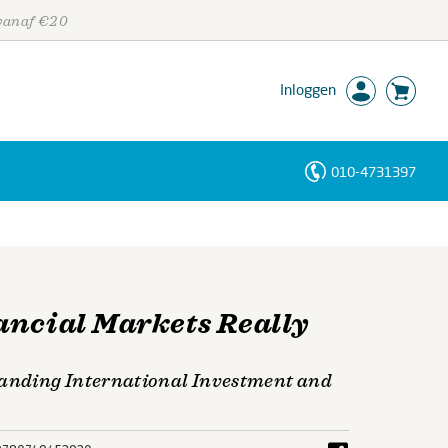
 vanaf €20
Inloggen
010-4731397
Personen
Trefwoorden
ancial Markets Really
tanding International Investment and