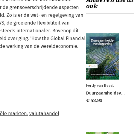
Anderen die di
ook
or de grensoverschrijdende aspecten
ld. Zo is er de wet- en regelgeving van
, de groeiende flexibiliteit van
steeds internationaler. Bovenop dit
ld over ging. 'How the Global Financial
n de werking van de wereldeconomie.
Ferdy van Beest
Duurzaamheidsverslaggeving
€ 43,95
iële markten
,
valutahandel