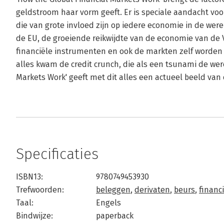
geldstroom haar vorm geeft. Er is speciale aandacht vo
die van grote invloed zijn op iedere economie in de were
de EU, de groeiende reikwijdte van de economie van de VS
financiële instrumenten en ook de markten zelf worden 
alles kwam de credit crunch, die als een tsunami de were
Markets Work' geeft met dit alles een actueel beeld va
Specificaties
ISBN13:
9780749453930
Trefwoorden:
beleggen
,
derivaten
,
beurs
,
financ
Taal:
Engels
Bindwijze:
paperback