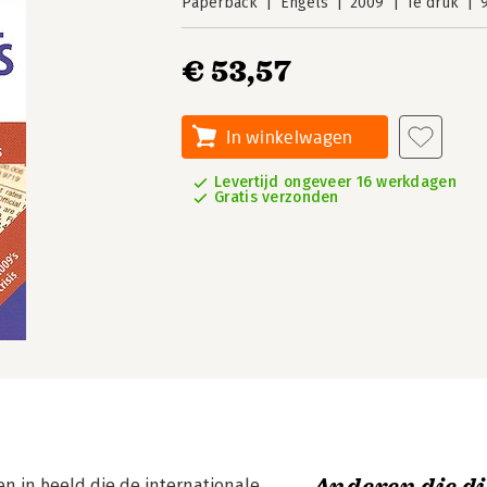
Paperback
Engels
2009
1e druk
€ 53,57
In winkelwagen
Levertijd ongeveer 16 werkdagen
Gratis verzonden
en in beeld die de internationale