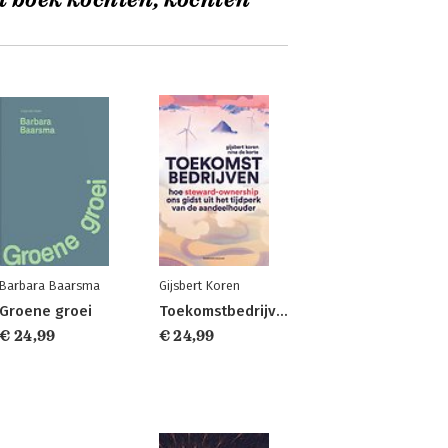
t boek kochten, kochten
Barbara Baarsma
Gijsbert Koren
Groene groei
Toekomstbedrijven
€ 24,99
€ 24,99