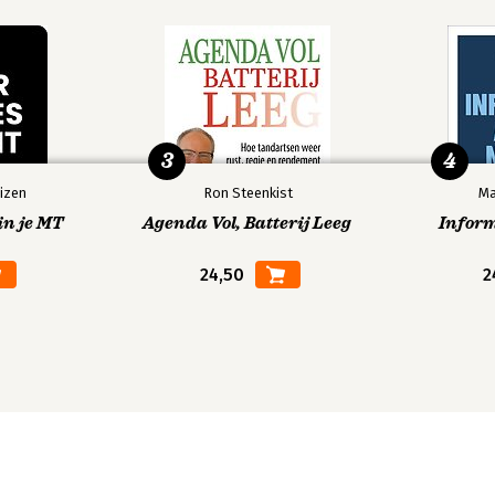
3
4
izen
Ron Steenkist
Ma
in je MT
Agenda Vol, Batterij Leeg
Infor
24,50
2