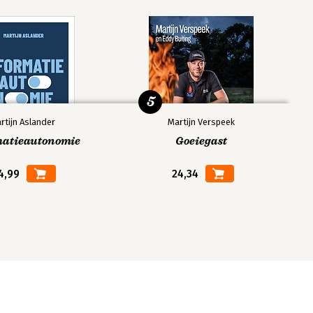
5
rtijn Aslander
Martijn Verspeek
matieautonomie
Goeiegast
4,99
24,34