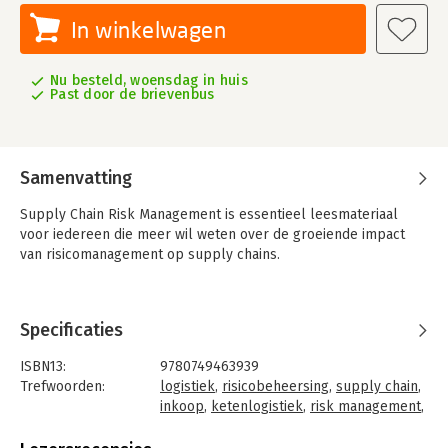
In winkelwagen
Nu besteld, woensdag in huis
Past door de brievenbus
Samenvatting
Supply Chain Risk Management is essentieel leesmateriaal
voor iedereen die meer wil weten over de groeiende impact
van risicomanagement op supply chains.
Specificaties
ISBN13:
9780749463939
Trefwoorden:
logistiek
,
risicobeheersing
,
supply chain
,
inkoop
,
ketenlogistiek
,
risk management
,
risicomanagement
Taal:
Engels