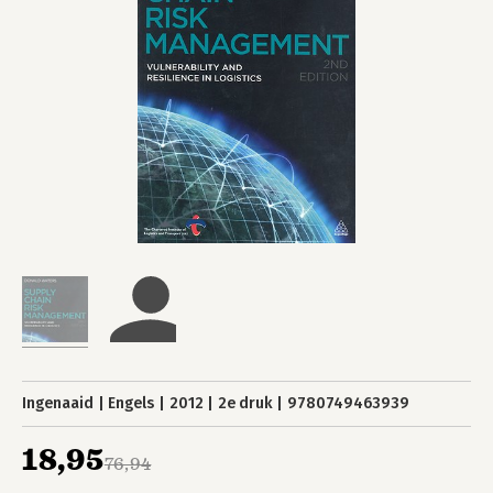
Ingenaaid
Engels
2012
2e druk
9780749463939
18,95
76,94