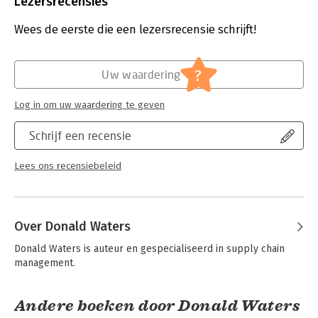
Lezersrecensies
Bindwijze:
ingenaaid
Aantal pagina's:
256
Wees de eerste die een lezersrecensie schrijft!
Uitgever:
Kogan Page
Druk:
2
Verschijningsdatum:
30-10-2011
?
Uw waardering
Hoofdrubriek:
Inkoop en logistiek
Log in om uw waardering te geven
Schrijf een recensie
Lees ons recensiebeleid
Over Donald Waters
Donald Waters is auteur en gespecialiseerd in supply chain 
management.
Andere boeken door Donald Waters