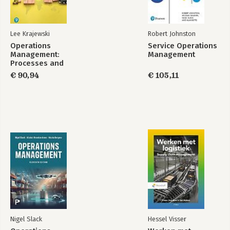
Lee Krajewski
Robert Johnston
Operations
Service Operations
Management:
Management
Processes and
Supply Chains,
€ 90,94
€ 105,11
Global Edition
Nigel Slack
Hessel Visser