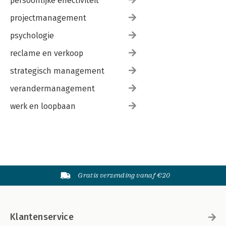
persoonlijke effectiviteit
projectmanagement
psychologie
reclame en verkoop
strategisch management
verandermanagement
werk en loopbaan
Gratis verzending vanaf €20
Klantenservice