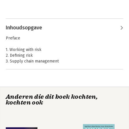
Inhoudsopgave
Preface
1. Working with risk
2. Defining risk
3. Supply chain management
4. Trends affecting the supply chain
Quantitative
Methods for
5. Approaches to risk management
Business
6. Identifying risks
7. Analysing risks
8. Responding to risks
Anderen die dit boek kochten,
9. A network view of risk
kochten ook
10. Creating resilient supply chains
Bekijk alle boeken
11. Business continuity management
12. Review
Index