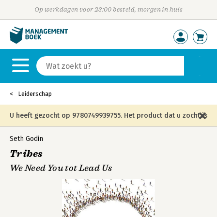
Op werkdagen voor 23:00 besteld, morgen in huis
Leiderschap
U heeft gezocht op 9780749939755. Het product dat u zocht is
niet meer in die editie leverbaar en is vervangen door de
Seth Godin
Tribes
onderstaande editie.
We Need You tot Lead Us