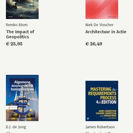
Waar haal je de
Werkvuur
energie vandaan?
Remko Blom
Niek De Visscher
The Impact of
Architectuur in Actie
Bekijk alle boeken
Geopolitics
€ 25,95
€ 26,49
D.J. de Jong
James Robertson