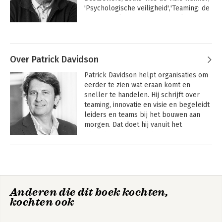
'Psychologische veiligheid','Teaming: de 
nieuwe realiteit van samenwerken' en 
'Giftig gedoe op de werkplek', dat werd 
Andere boeken door Hans van der
bekroond met de titel 
Loo
Managementboek van het Jaar 2024.
Over Patrick Davidson
Patrick Davidson helpt organisaties om 
eerder te zien wat eraan komt en 
sneller te handelen. Hij schrijft over 
teaming, innovatie en visie en begeleidt 
leiders en teams bij het bouwen aan 
morgen. Dat doet hij vanuit het 
adviesbureau betterday.

Andere boeken door Patrick
Gefascineerd door mensen en teams 
Davidson
die zichzelf overtreffen, schreef 
Davidson samen met Hans van der Loo 
Giftig gedoe op de
Teaming: de nieuwe
werkplek
realiteit van
vijf boeken. De meest recente titel van 
Anderen die dit boek kochten,
samenwerken
het duo is 'Teaming: de nieuwe realiteit 
kochten ook
van samenwerken' (met een voorwoord 
van Amy Edmondson). Hun eerste boek 