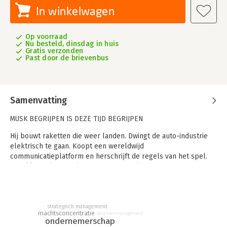
In winkelwagen
Op voorraad
Nu besteld, dinsdag in huis
Gratis verzonden
Past door de brievenbus
Samenvatting
MUSK BEGRIJPEN IS DEZE TIJD BEGRIJPEN
Hij bouwt raketten die weer landen. Dwingt de auto-industrie
elektrisch te gaan. Koopt een wereldwijd
communicatieplatform en herschrijft de regels van het spel.
Met één druk op de knop van zijn satellietnetwerk kan hij het
lot van hele naties bezegelen.
Elon Musk is voor de één een visionair genie en voor de ander
een groot gevaar. Maar wat als beide beelden tekortschieten?
strategisch management
machtsconcentratie
verandermanagement
ondernemerschap
Musk Modus kiest een radicaal andere invalshoek. Dit boek