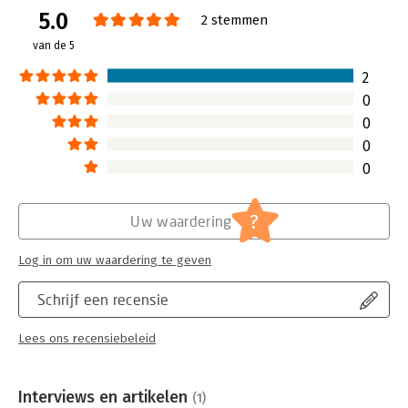
5.0
Verschijningsdatum:
1-7-2026
2 stemmen
van de 5
Hoofdrubriek:
Leiderschap
2
0
0
0
0
?
Uw waardering
Log in om uw waardering te geven
Schrijf een recensie
Lees ons recensiebeleid
Interviews en artikelen
(1)