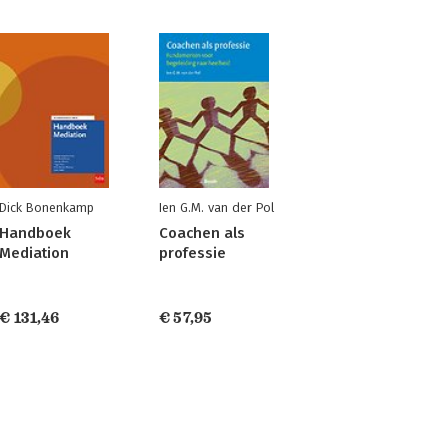
Dick Bonenkamp
Ien G.M. van der Pol
Handboek
Coachen als
Mediation
professie
€ 131,46
€ 57,95