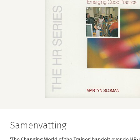
Samenvatting
'The Changing World of the Trainer' handelt over de HR-