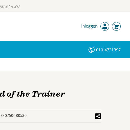
 vanaf €20
Inloggen
010-4731397
Personen
Trefwoorden
 of the Trainer
9780750680530