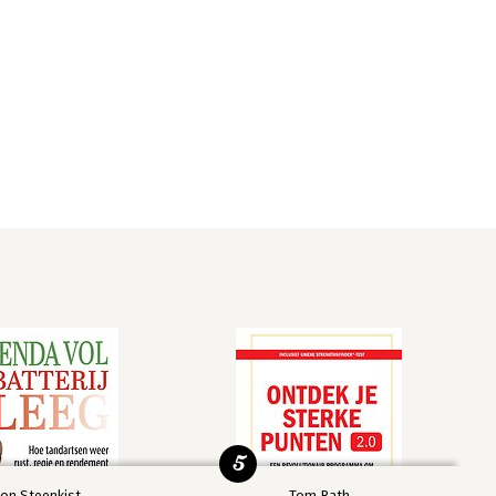
5
on Steenkist
Tom Rath