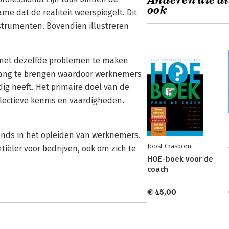
Anderen die di
ook
me dat de realiteit weerspiegelt. Dit
instrumenten. Bovendien illustreren
el met dezelfde problemen te maken
 gang te brengen waardoor werknemers
ig heeft. Het primaire doel van de
llectieve kennis en vaardigheden.
rends in het opleiden van werknemers.
Joost Crasborn
ntiëler voor bedrijven, ook om zich te
HOE-boek voor de
coach
€ 45,00