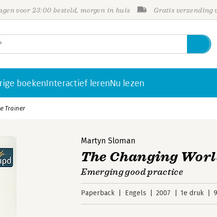
gen voor 23:00 besteld, morgen in huis
Gratis verzending
rige boeken
Interactief leren
Nu lezen
e Trainer
Martyn Sloman
The Changing World
Emerging good practice
Paperback
Engels
2007
1e druk