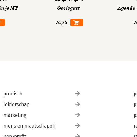
in je MT
Goeiegast
Agenda V
24,34
2
juridisch
p
leiderschap
p
marketing
p
mens en maatschappij
r
non-profit
s