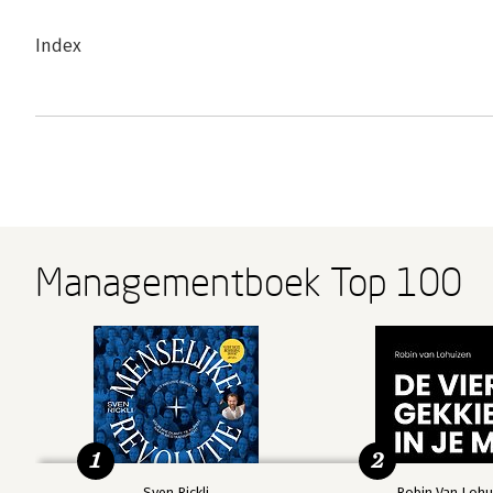
Index
Managementboek Top 100
1
2
Sven Rickli
Robin Van Lohu