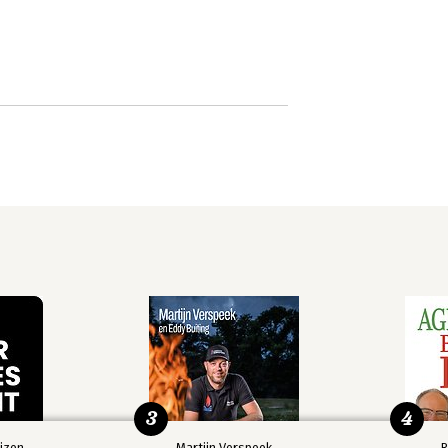
3
4
izen
Martijn Verspeek
R