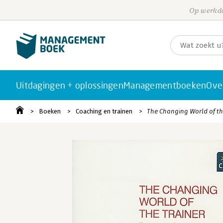
Op werkda
Uitdagingen + oplossingen
Managementboeken
Ove
Boeken
Coaching en trainen
The Changing World of th